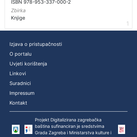
Vrsta
ISBN 978-953-337-000-2
građe
Zbirka
knjiga
1
Knjige
1
Izjava o pristupačnosti
[
1
O portalu
]
Uvjeti korištenja
Zbirka
Linkovi
Knjige
1
Suradnici
Impressum
Kontakt
[
1
]
Projekt Digitalizirana zagrebačka
baština sufinanciran je sredstvima
Grada Zagreba i Ministarstva kulture i