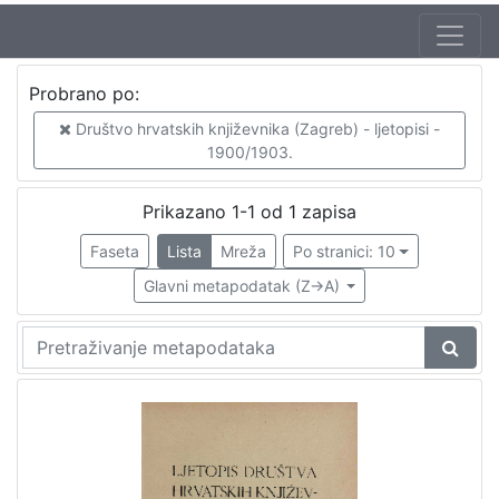
Izdavač
Probrano po:
Knjižnice grada Zagreba
1
Društvo hrvatskih književnika (Zagreb) - ljetopisi -
1900/1903.
[
Prikazano 1-1 od 1 zapisa
1
Faseta
Lista
Mreža
Po stranici: 10
]
Mjesto
Glavni metapodatak (Z->A)
izdanja
Zagreb
1
[
1
]