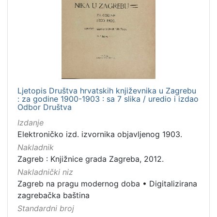
Nakladnička
cjelina
Zagreb na pragu modernog doba
1
Digitalizirana zagrebačka baština
1
Ljetopis Društva hrvatskih književnika u Zagrebu
[
: za godine 1900-1903 : sa 7 slika / uredio i izdao
2
Odbor Društva
]
Izdanje
Prava
Elektroničko izd. izvornika objavljenog 1903.
Javno dobro
1
Nakladnik
Zagreb : Knjižnice grada Zagreba, 2012.
Nakladnički niz
Zagreb na pragu modernog doba
•
Digitalizirana
[
zagrebačka baština
1
]
Standardni broj