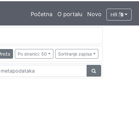
Početna
O portalu
Novo
HR
reža
Po stranici: 50
Sortiranje zapisa