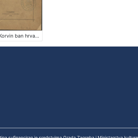
Ivan Korvin ban hrvatski / napisao Rudolf Horvat
tina sufinanciran je sredstvima Grada Zagreba i Ministarstva kultur