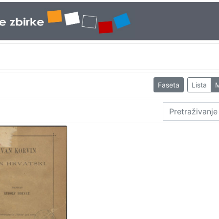
Faseta
Lista
M