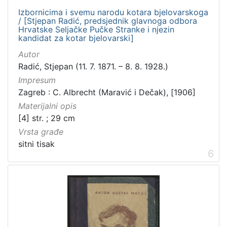
Izbornicima i svemu narodu kotara bjelovarskoga
/ [Stjepan Radić, predsjednik glavnoga odbora
Hrvatske Seljačke Pučke Stranke i njezin
kandidat za kotar bjelovarski]
Autor
Radić, Stjepan (11. 7. 1871. – 8. 8. 1928.)
Impresum
Zagreb : C. Albrecht (Maravić i Dečak), [1906]
Materijalni opis
[4] str. ; 29 cm
Vrsta građe
sitni tisak
6