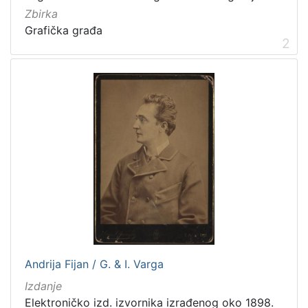
Javno dobro
7
Zbirka
Grafička građa
2
[
1
]
Vrsta
građe
grafička građa
5
fotografija
4
knjiga
2
[
Andrija Fijan / G. & I. Varga
3
Izdanje
]
Elektroničko izd. izvornika izrađenog oko 1898.
Zbirka