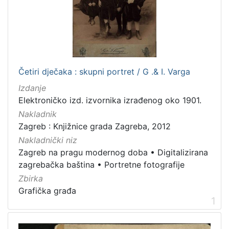
[
1
]
Jezik
hrvatski
5
Četiri dječaka : skupni portret / G .& I. Varga
njemački
2
Izdanje
francuski
1
Elektroničko izd. izvornika izrađenog oko 1901.
Nakladnik
Zagreb : Knjižnice grada Zagreba, 2012
[
Nakladnički niz
3
Zagreb na pragu modernog doba
•
Digitalizirana
]
zagrebačka baština
•
Portretne fotografije
Mjesto
Zbirka
izdanja
Grafička građa
Zagreb
7
1