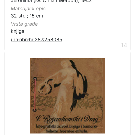
Jeronima (sv. Ćirila i Metoda), 1942
Materijalni opis
32 str. ; 15 cm
Vrsta građe
knjiga
urn:nbn:hr:287:258085
14