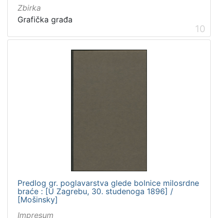
Zbirka
Grafička građa
10
Predlog gr. poglavarstva glede bolnice milosrdne
braće : [U Zagrebu, 30. studenoga 1896] /
[Mošinsky]
Impresum