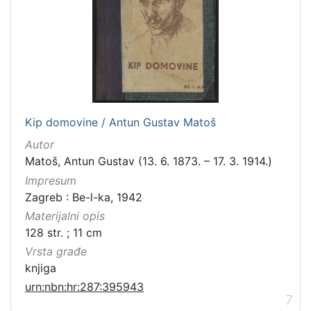
Kip domovine / Antun Gustav Matoš
Autor
Matoš, Antun Gustav (13. 6. 1873. – 17. 3. 1914.)
Impresum
Zagreb : Be-l-ka, 1942
Materijalni opis
128 str. ; 11 cm
Vrsta građe
knjiga
urn:nbn:hr:287:395943
7