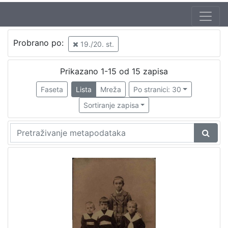
Autor
Probrano po:
19./20. st.
Varga, Gjuro
2
Mosinger, Rudolf (1865. – 9. 10. 1918.)
1
Prikazano 1-15 od 15 zapisa
Weinrich, Samuel
1
Faseta
Lista
Mreža
Po stranici: 30
Varga, Ivan
1
Sortiranje zapisa
[
4
]
Izdavač
Knjižnice grada Zagreba
6