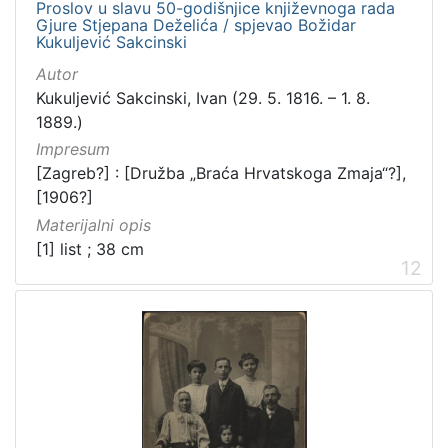
Proslov u slavu 50-godišnjice književnoga rada
Gjure Stjepana Deželića / spjevao Božidar
Kukuljević Sakcinski
Autor
Kukuljević Sakcinski, Ivan (29. 5. 1816. – 1. 8.
1889.)
Impresum
[Zagreb?] : [Družba „Braća Hrvatskoga Zmaja“?],
[1906?]
Materijalni opis
[1] list ; 38 cm
12