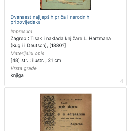
Dvanaest najljepših priča i narodnih
pripovijedaka
Impresum
Zagreb : Tisak i naklada knjižare L. Hartmana
(Kugli i Deutsch), [1880?]
Materijalni opis
[48] str. : ilustr. ; 21 cm
Vrsta građe
knjiga
4