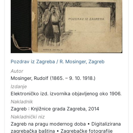
[
1
]
Nakladnička
cjelina
Zagreb na pragu modernog doba
11
Digitalizirana zagrebačka baština
7
Pozdrav iz Zagreba / R. Mosinger, Zagreb
Portretne fotografije
4
Autor
Propisi Gradskog poglavarstva
3
Mosinger, Rudolf (1865. – 9. 10. 1918.)
Zagrebačke fotografije
2
Izdanje
Elektroničko izd. izvornika objavljenog oko 1906.
Nakladnik
[
Zagreb : Knjižnice grada Zagreba, 2014
5
Nakladnički niz
]
Zagreb na pragu modernog doba
•
Digitalizirana
Prava
zagrebačka baština
•
Zagrebačke fotografije