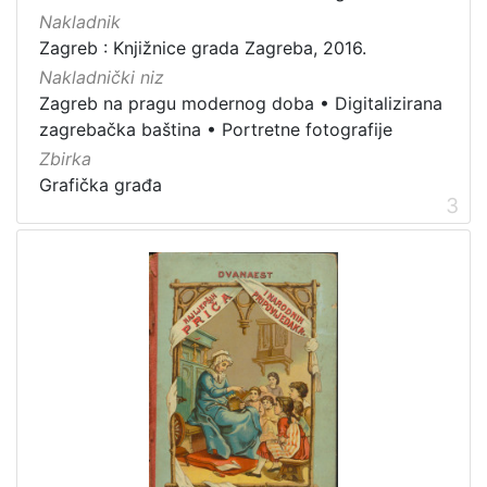
Nakladnik
Grafička građa
5
Zagreb : Knjižnice grada Zagreba, 2016.
Knjige
4
Nakladnički niz
Rukopisi
1
Zagreb na pragu modernog doba
•
Digitalizirana
Sitni tisak
1
zagrebačka baština
•
Portretne fotografije
Zbirka
Grafička građa
3
[
4
]