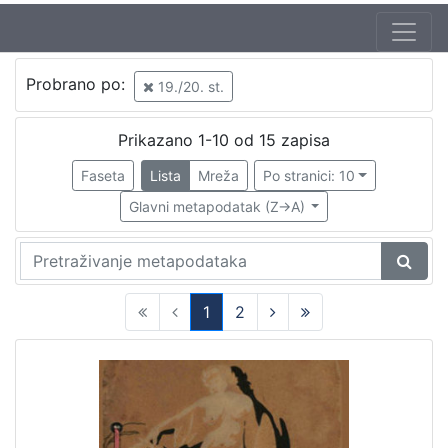
Autor
Probrano po:
19./20. st.
Varga, Gjuro
2
Mosinger, Rudolf (1865. – 9. 10. 1918.)
1
Prikazano 1-10 od 15 zapisa
Weinrich, Samuel
1
Faseta
Lista
Mreža
Po stranici: 10
Varga, Ivan
1
Glavni metapodatak (Z->A)
[
4
1
2
]
(current)
Izdavač
Knjižnice grada Zagreba
6