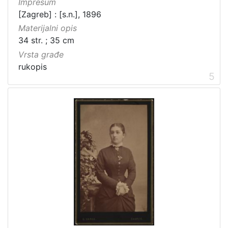
Impresum
[Zagreb] : [s.n.], 1896
Materijalni opis
34 str. ; 35 cm
Vrsta građe
rukopis
5