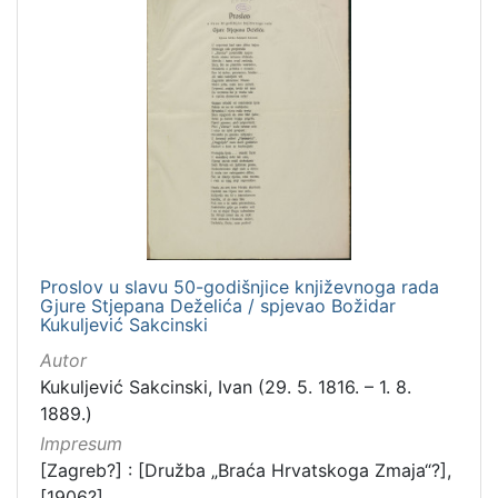
Proslov u slavu 50-godišnjice književnoga rada
Gjure Stjepana Deželića / spjevao Božidar
Kukuljević Sakcinski
Autor
Kukuljević Sakcinski, Ivan (29. 5. 1816. – 1. 8.
1889.)
Impresum
[Zagreb?] : [Družba „Braća Hrvatskoga Zmaja“?],
[1906?]