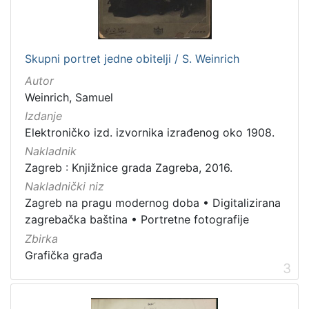
Grafička građa
5
Knjige
4
Skupni portret jedne obitelji / S. Weinrich
Rukopisi
1
Autor
Sitni tisak
1
Weinrich, Samuel
Izdanje
Elektroničko izd. izvornika izrađenog oko 1908.
[
Nakladnik
4
Zagreb : Knjižnice grada Zagreba, 2016.
]
Nakladnički niz
Zagreb na pragu modernog doba
•
Digitalizirana
zagrebačka baština
•
Portretne fotografije
Zbirka
Grafička građa
3