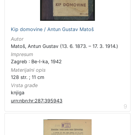
Kip domovine / Antun Gustav Matoš
Autor
Matoš, Antun Gustav (13. 6. 1873. – 17. 3. 1914.)
Impresum
Zagreb : Be-l-ka, 1942
Materijalni opis
128 str. ; 11 cm
Vrsta građe
knjiga
urn:nbn:hr:287:395943
9