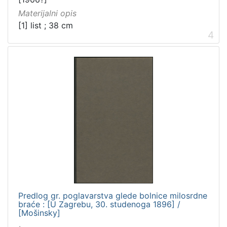
Materijalni opis
[1] list ; 38 cm
4
Predlog gr. poglavarstva glede bolnice milosrdne
braće : [U Zagrebu, 30. studenoga 1896] /
[Mošinsky]