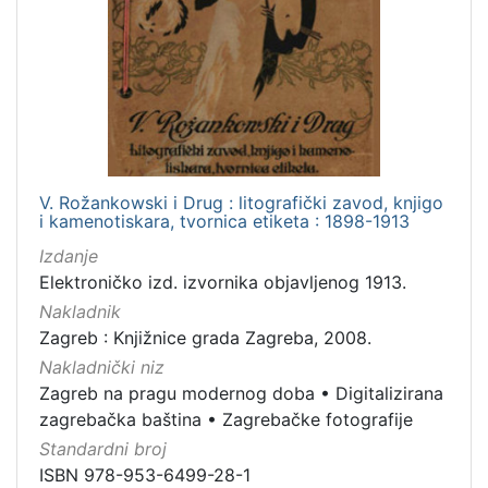
[
1
]
Jezik
hrvatski
5
njemački
2
francuski
1
V. Rožankowski i Drug : litografički zavod, knjigo
i kamenotiskara, tvornica etiketa : 1898-1913
Izdanje
Elektroničko izd. izvornika objavljenog 1913.
[
Nakladnik
3
]
Zagreb : Knjižnice grada Zagreba, 2008.
Mjesto
Nakladnički niz
izdanja
Zagreb na pragu modernog doba
•
Digitalizirana
zagrebačka baština
•
Zagrebačke fotografije
Zagreb
7
Standardni broj
ISBN 978-953-6499-28-1