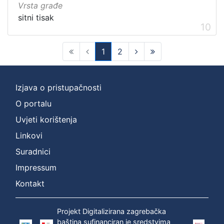
Vrsta građe
sitni tisak
10
1
2
(current)
Izjava o pristupačnosti
O portalu
Uvjeti korištenja
Linkovi
Suradnici
Impressum
Kontakt
Projekt Digitalizirana zagrebačka
baština sufinanciran je sredstvima