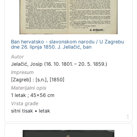
Zbirka
Grafička građa
4
Ban hervatsko - slavonskom narodu / U Zagrebu
[
dne 26. lipnja 1850. J. Jellačić, ban
1
]
Autor
Jelačić, Josip (16. 10. 1801. – 20. 5. 1859.)
Impresum
[Zagreb] : [s.n.], [1850]
Materijalni opis
1 letak ; 45x56 cm
Vrsta građe
sitni tisak
•
letak
1