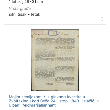
1 letak ; 48x31 cm
Vrsta građe
sitni tisak
•
letak
3
Mojim zemljakom! / Iz glavnog kvartira u
Zvölfaxingu kod Beča 24. listop. 1848. Jelačić, v.
r. ban i feldmaršallajtnant