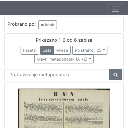
Jezik
Probrano po:
letak
hrvatski
2
Prikazano 1-6 od 6 zapisa
Faseta
Lista
Mreža
Po stranici: 25
[
1
Glavni metapodatak (A->Z)
]
Nakladnička
cjelina
Ilirci
3
[
1
]