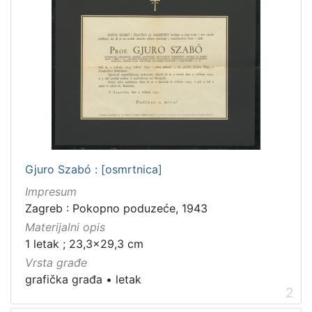
Gjuro Szabó : [osmrtnica]
Impresum
Zagreb : Pokopno poduzeće, 1943
Materijalni opis
1 letak ; 23,3x29,3 cm
Vrsta građe
grafička građa
•
letak
2