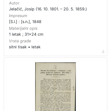
Autor
Jelačić, Josip (16. 10. 1801. – 20. 5. 1859.)
Impresum
[S.l.] : [s.n.], 1848
Materijalni opis
1 letak ; 31x24 cm
Vrsta građe
sitni tisak
•
letak
4