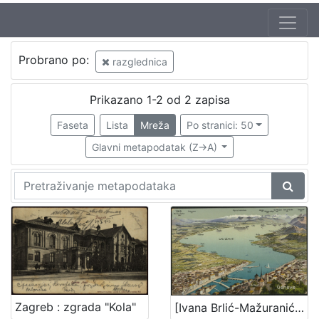
Jezik
Probrano po:
razglednica
hrvatski
1
Prikazano 1-2 od 2 zapisa
Faseta
Lista
Mreža
Po stranici: 50
[
1
Glavni metapodatak (Z->A)
]
Nakladnička
cjelina
Zagreb na pragu modernog doba
1
Zagrebačke razglednice
1
[
Zagreb : zgrada "Kola"
[Ivana Brlić-Mažuranić] : [dopisnice i razglednice]
2