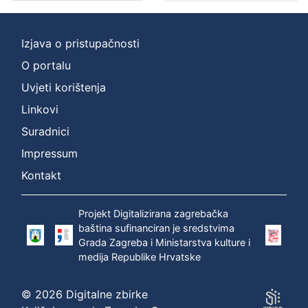
]
Zbirka
Izjava o pristupačnosti
Grafička građa
1
O portalu
Uvjeti korištenja
Linkovi
[
1
Suradnici
]
Impressum
Kontakt
Projekt Digitalizirana zagrebačka
baština sufinanciran je sredstvima
Grada Zagreba i Ministarstva kulture i
medija Republike Hrvatske
© 2026 Digitalne zbirke