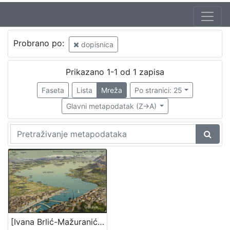
Probrano po:
dopisnica
Prikazano 1-1 od 1 zapisa
Faseta
Lista
Mreža
Po stranici: 25
Glavni metapodatak (Z->A)
[Ivana Brlić-Mažuranić] : [dopisnice i razglednice]