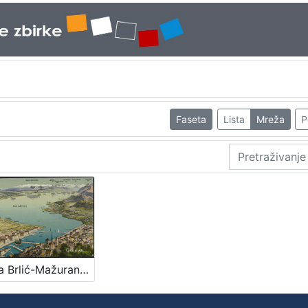
Faseta
Lista
Mreža
P
[Ivana Brlić-Mažuranić] : [dopisnice i razglednice]