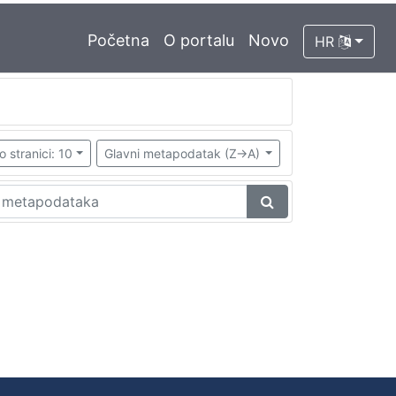
Početna
O portalu
Novo
HR
o stranici: 10
Glavni metapodatak (Z->A)