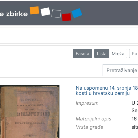
Faseta
Lista
Mreža
Po 
Na uspomenu 14. srpnja 18
kosti u hrvatsku zemlju
Impresum
U 
Se
Materijalni opis
16
Vrsta građe
sit