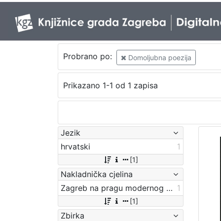
Probrano po:
Domoljubna poezija
Prikazano 1-1 od 1 zapisa
Jezik
hrvatski
1
[1]
Nakladnička cjelina
Zagreb na pragu modernog doba
1
[1]
Zbirka