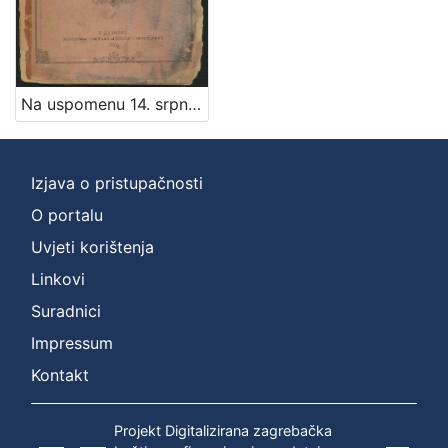
Zbirka
Sitni tisak
1
Na uspomenu 14. srpnja 1879. kao na dan prenosa Preradovićevih kosti u hrvatsku zemlju
[
1
]
Izjava o pristupačnosti
O portalu
Uvjeti korištenja
Linkovi
Suradnici
Impressum
Kontakt
Projekt Digitalizirana zagrebačka