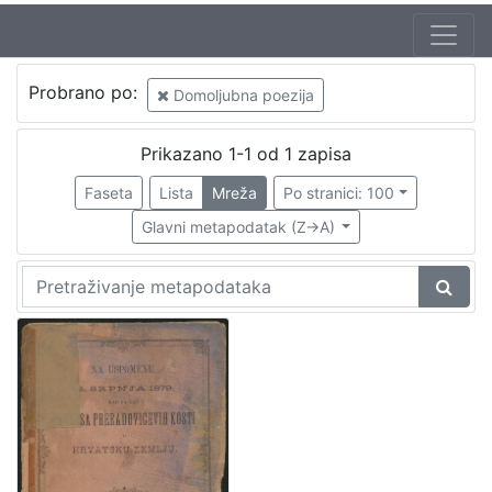
Jezik
Probrano po:
Domoljubna poezija
hrvatski
1
Prikazano 1-1 od 1 zapisa
Faseta
Lista
Mreža
Po stranici: 100
[
1
Glavni metapodatak (Z->A)
]
Nakladnička
cjelina
Zagreb na pragu modernog doba
1
[
1
]