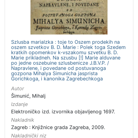
izdanja
Zagreb
1
Szlusba marialzka : toje to Oszem prodekih na
[
oszem szvetkov B. D. Marie : Polek toga Szedem
1
kratkih opomenkov k-vszakomu szvetku B. D.
]
Marie prikladneh. Na szusbu [!] Marie alduvane
po jedne oszebuine szlusbenicze J.B.V.P. /
Nakladnička
Napravlene, i povedane od postuvanoga
cjelina
gozpona Mihalya Simunicha jasprista
Gorichkoga, i kanonika Zagrebechkoga
Digitalizirana zagrebačka baština
1
Autor
Izdanja zagrebačkih tiskara 17. i 18. stoljeća
1
Šimunić, Mihalj
Izdanje
Elektroničko izd. izvornika objavljenog 1697.
[
Nakladnik
2
Zagreb : Knjižnice grada Zagreba, 2009.
]
Nakladnički niz