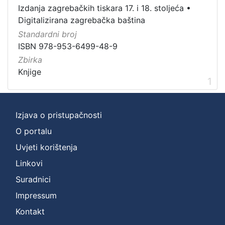
Vrsta
Izdanja zagrebačkih tiskara 17. i 18. stoljeća
•
građe
Digitalizirana zagrebačka baština
knjiga
1
Standardni broj
ISBN 978-953-6499-48-9
Zbirka
Knjige
[
1
1
]
Zbirka
Izjava o pristupačnosti
Knjige
1
O portalu
Uvjeti korištenja
Linkovi
[
Suradnici
1
]
Impressum
Kontakt