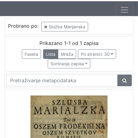
Autor
Probrano po:
Služba Marijanska
Šimunić, Mihalj
1
Prikazano 1-1 od 1 zapisa
Faseta
Lista
Mreža
Po stranici: 30
[
1
Sortiranje zapisa
]
Izdavač
Knjižnice grada Zagreba
1
[
1
]
Mjesto