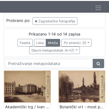
Autor
Probrano po:
Zagrebačke fotografije
Standl, Ivan (27. 10. 1832. – 30. 8. 1897.)
7
Švoiser, Ludvig (19 st.)
1
Prikazano 1-14 od 14 zapisa
Krapek, Hinko (27.03.1841. – 12.03.1915.)
1
Faseta
Lista
Mreža
Po stranici: 25
Mosinger, Rudolf (1865. – 9. 10. 1918.)
1
Glavni metapodatak (A->Z)
[
4
]
Izdavač
Knjižnice grada Zagreba
12
Akademički trg / Ivan Standl
Botanički vrt - most preko jezera / Ivan Standl