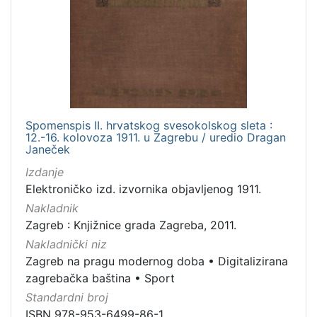
Spomenspis II. hrvatskog svesokolskog sleta :
12.-16. kolovoza 1911. u Zagrebu / uredio Dragan
Janeček
Izdanje
Elektroničko izd. izvornika objavljenog 1911.
Nakladnik
Zagreb : Knjižnice grada Zagreba, 2011.
Nakladnički niz
Zagreb na pragu modernog doba
•
Digitalizirana
zagrebačka baština
•
Sport
Standardni broj
ISBN 978-953-6499-86-1