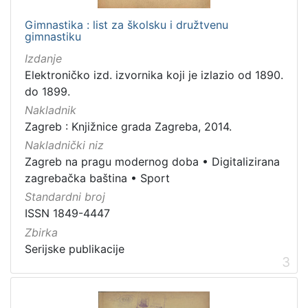
Grafička građa
3
Gimnastika : list za školsku i družtvenu
gimnastiku
Serijske publikacije
3
Izdanje
Elektroničko izd. izvornika koji je izlazio od 1890.
do 1899.
[
Nakladnik
3
Zagreb : Knjižnice grada Zagreba, 2014.
]
Nakladnički niz
Zagreb na pragu modernog doba
•
Digitalizirana
zagrebačka baština
•
Sport
Standardni broj
ISSN 1849-4447
Zbirka
Serijske publikacije
3