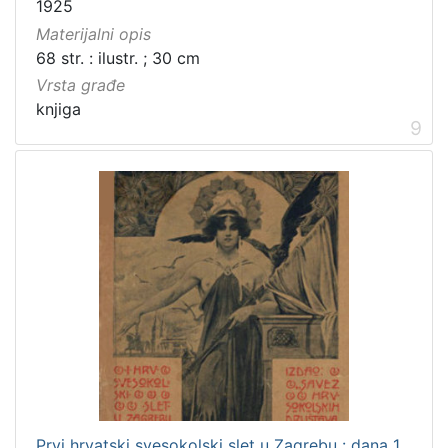
1925
Materijalni opis
68 str. : ilustr. ; 30 cm
Vrsta građe
knjiga
9
Prvi hrvatski svesokolski slet u Zagrebu : dana 1.,