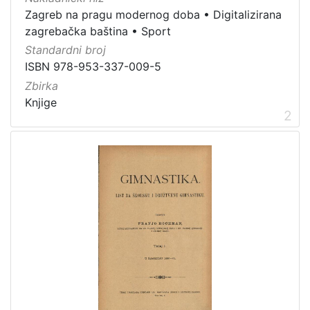
1
Zagreb na pragu modernog doba
•
Digitalizirana
]
zagrebačka baština
•
Sport
Vrsta
Standardni broj
građe
ISBN 978-953-337-009-5
knjiga
7
Zbirka
grafička građa
3
Knjige
2
dopisnica
2
serijska građa
1
fotografija
1
časopis
1
[
6
]
Zbirka
Knjige
10