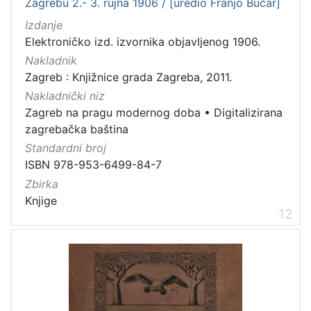
Zagrebu 2.- 3. rujna 1906 / [uredio Franjo Bučar]
Izdanje
Elektroničko izd. izvornika objavljenog 1906.
Nakladnik
Zagreb : Knjižnice grada Zagreba, 2011.
Nakladnički niz
Zagreb na pragu modernog doba
•
Digitalizirana
zagrebačka baština
Standardni broj
ISBN 978-953-6499-84-7
Zbirka
Knjige
12