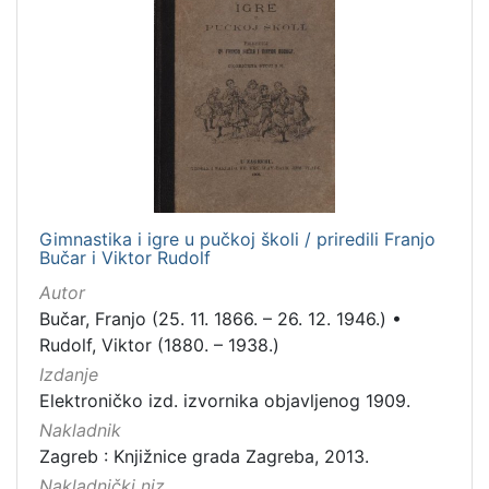
]
Nakladnička
cjelina
Sport
14
Zagreb na pragu modernog doba
13
Digitalizirana zagrebačka baština
12
Gimnastika i igre u pučkoj školi / priredili Franjo
Bučar i Viktor Rudolf
[
3
Autor
]
Bučar, Franjo (25. 11. 1866. – 26. 12. 1946.)
•
Prava
Rudolf, Viktor (1880. – 1938.)
Javno dobro
12
Izdanje
Elektroničko izd. izvornika objavljenog 1909.
Nakladnik
Zagreb : Knjižnice grada Zagreba, 2013.
[
Nakladnički niz