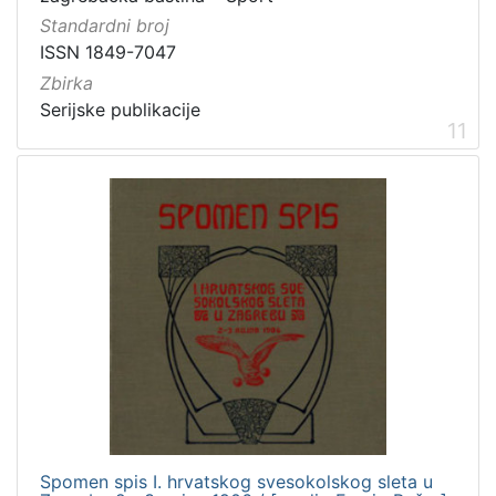
Standardni broj
ISSN 1849-7047
Zbirka
Serijske publikacije
11
Spomen spis I. hrvatskog svesokolskog sleta u