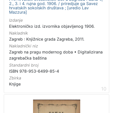
2., 3. i 4. rujna god. 1906. / priredjuje ga Savez
hrvatskih sokolskih društava ; [uredio Lav
Mazzura]
Izdanje
Elektroničko izd. izvornika objavljenog 1906.
Nakladnik
Zagreb : Knjižnice grada Zagreba, 2011.
Nakladnički niz
Zagreb na pragu modernog doba
•
Digitalizirana
zagrebačka baština
Standardni broj
ISBN 978-953-6499-85-4
Zbirka
Knjige
10