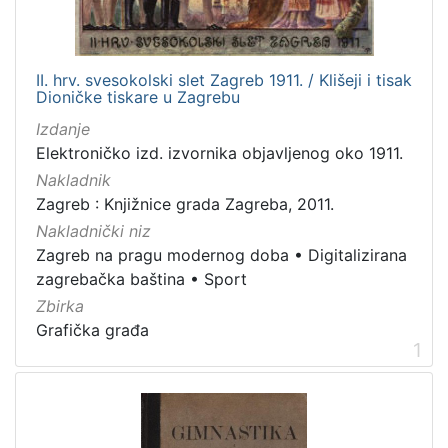
[
1
]
II. hrv. svesokolski slet Zagreb 1911. / Klišeji i tisak
Jezik
Dioničke tiskare u Zagrebu
hrvatski
5
Izdanje
Elektroničko izd. izvornika objavljenog oko 1911.
Nakladnik
Zagreb : Knjižnice grada Zagreba, 2011.
[
1
Nakladnički niz
]
Zagreb na pragu modernog doba
•
Digitalizirana
Mjesto
zagrebačka baština
•
Sport
izdanja
Zbirka
Zagreb
12
Grafička građa
1
[
1