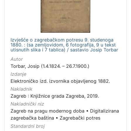
hrvatski
1
[
Izvješće o zagrebačkom potresu 9. studenoga
1
1880. : (sa zemljovidom, 6 fotografija, 9 u tekst
]
utisnutih slika i 7 tablica) / sastavio Josip Torbar
Mjesto
Autor
izdanja
Torbar, Josip (1.4.1824. – 26.7.1900.)
Zagreb
1
Izdanje
Elektroničko izd. izvornika objavljenog 1882.
Nakladnik
Zagreb : Knjižnice grada Zagreba, 2019.
[
1
Nakladnički niz
]
Zagreb na pragu modernog doba
•
Digitalizirana
Nakladnička
zagrebačka baština
•
Zagrebački potres
cjelina
Standardni broj