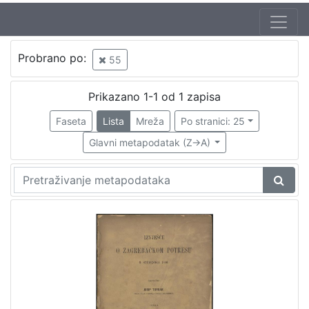
Autor
Probrano po:
55
Torbar, Josip (1.4.1824. – 26.7.1900.)
1
Prikazano 1-1 od 1 zapisa
Faseta
Lista
Mreža
Po stranici: 25
[
1
Glavni metapodatak (Z->A)
]
Izdavač
Knjižnice grada Zagreba
1
[
1
]
Jezik