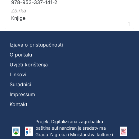
Zagreb na pragu modernog doba
1
978-953-337-141-2
Digitalizirana zagrebačka baština
1
Zbirka
Knjige
Zagrebački potres
1
1
Izjava o pristupačnosti
[
3
O portalu
]
Uvjeti korištenja
Prava
Linkovi
Javno dobro
1
Suradnici
Impressum
Kontakt
[
1
]
Projekt Digitalizirana zagrebačka
Vrsta
baština sufinanciran je sredstvima
Grada Zagreba i Ministarstva kulture i
građe