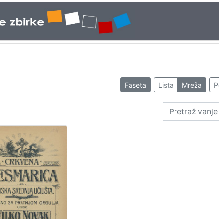
Faseta
Lista
Mreža
P