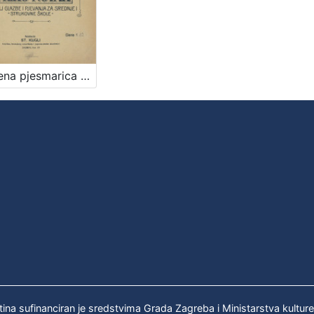
Crkvena pjesmarica za ženska srednja učilišta : troglasno sa pratnjom orgulja / udesio Vilko Novak
tina sufinanciran je sredstvima Grada Zagreba i Ministarstva kultur