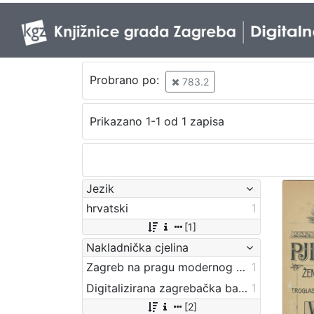
Probrano po:
783.2
Prikazano 1-1 od 1 zapisa
Jezik
hrvatski
1
[1]
Nakladnička cjelina
Zagreb na pragu modernog doba
1
Digitalizirana zagrebačka baština
1
[2]