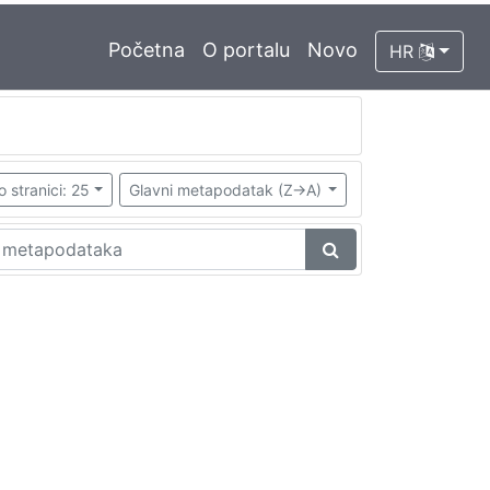
Početna
O portalu
Novo
HR
o stranici: 25
Glavni metapodatak (Z->A)