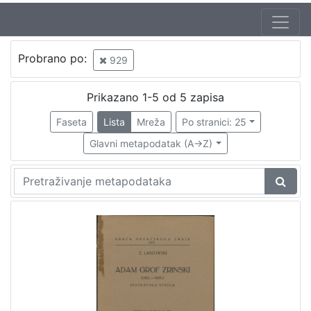
Jezik
Probrano po:
929
hrvatski
1
Prikazano 1-5 od 5 zapisa
Faseta
Lista
Mreža
Po stranici: 25
[
1
Glavni metapodatak (A->Z)
]
Nakladnička
cjelina
Družba "Braća Hrvatskoga Zmaja"
1
Obitelji Šubić, Zrinski i Frankopan
1
Braća hrvatskoga zmaja
1