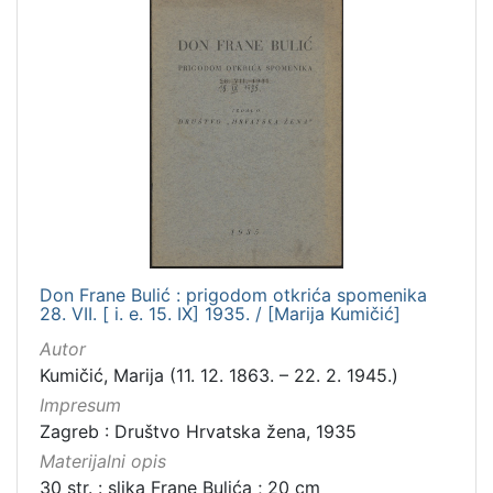
Don Frane Bulić : prigodom otkrića spomenika
28. VII. [ i. e. 15. IX] 1935. / [Marija Kumičić]
Autor
Kumičić, Marija (11. 12. 1863. – 22. 2. 1945.)
Impresum
Zagreb : Društvo Hrvatska žena, 1935
Materijalni opis
30 str. : slika Frane Bulića ; 20 cm