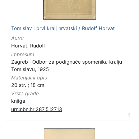
Tomislav : prvi kralj hrvatski / Rudolf Horvat
Autor
Horvat, Rudolf
Impresum
Zagreb : Odbor za podignuće spomenika kralju
Tomislavu, 1925
Materijalni opis
20 str. ; 18 cm
Vrsta građe
knjiga
urn:nbn:hr:287:512713
4