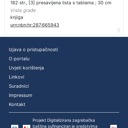
182 str., [3] presavijena lista s tablama ; 30 cm
Vrsta građe
knjiga
urn:nbn:hr:287:665943
5
Izjava o pristupačnosti
O portalu
Uvjeti korištenja
Linkovi
Suradnici
Impressum
Kontakt
Projekt Digitalizirana zagrebačka
baština sufinanciran je sredstvima