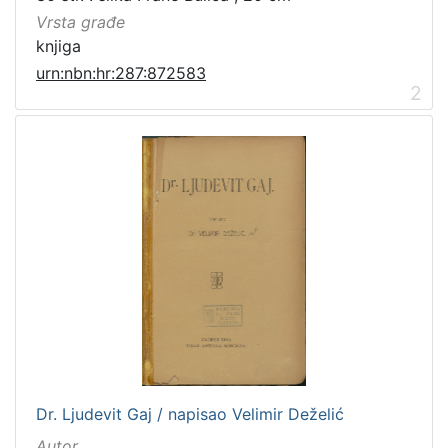
Vrsta građe
knjiga
urn:nbn:hr:287:872583
2
Dr. Ljudevit Gaj / napisao Velimir Deželić
Autor