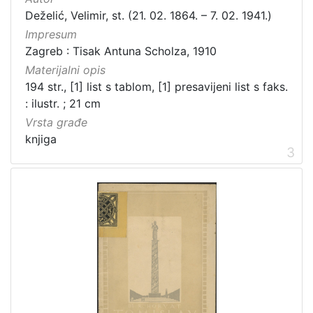
Deželić, Velimir, st. (21. 02. 1864. – 7. 02. 1941.)
Impresum
Zagreb : Tisak Antuna Scholza, 1910
Materijalni opis
194 str., [1] list s tablom, [1] presavijeni list s faks.
: ilustr. ; 21 cm
Vrsta građe
knjiga
3