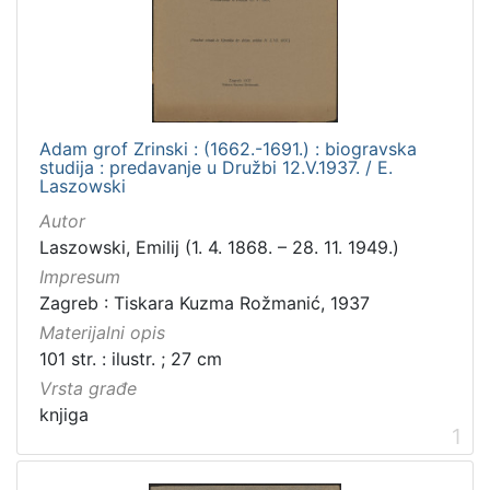
[
3
]
Zbirka
Knjige
1
Adam grof Zrinski : (1662.-1691.) : biogravska
studija : predavanje u Družbi 12.V.1937. / E.
Laszowski
[
Autor
1
Laszowski, Emilij (1. 4. 1868. – 28. 11. 1949.)
]
Impresum
Zagreb : Tiskara Kuzma Rožmanić, 1937
Materijalni opis
101 str. : ilustr. ; 27 cm
Vrsta građe
knjiga
1