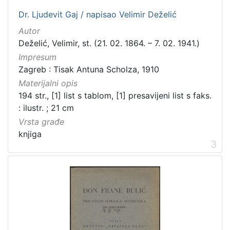
Dr. Ljudevit Gaj / napisao Velimir Deželić
Autor
Deželić, Velimir, st. (21. 02. 1864. – 7. 02. 1941.)
Impresum
Zagreb : Tisak Antuna Scholza, 1910
Materijalni opis
194 str., [1] list s tablom, [1] presavijeni list s faks.
: ilustr. ; 21 cm
Vrsta građe
knjiga
3