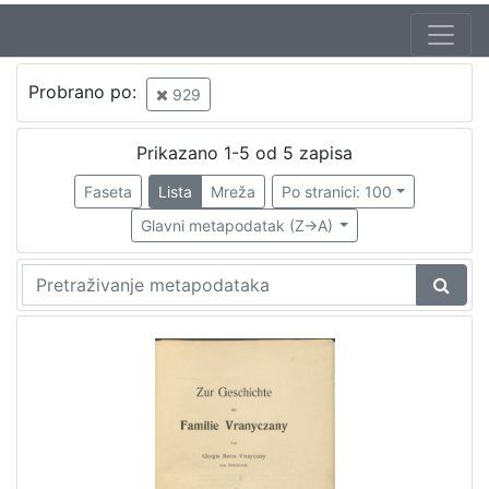
Jezik
Probrano po:
929
hrvatski
1
Prikazano 1-5 od 5 zapisa
Faseta
Lista
Mreža
Po stranici: 100
[
1
Glavni metapodatak (Z->A)
]
Nakladnička
cjelina
Družba "Braća Hrvatskoga Zmaja"
1
Obitelji Šubić, Zrinski i Frankopan
1
Braća hrvatskoga zmaja
1