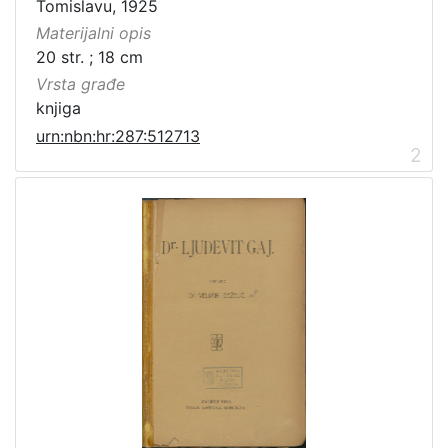
Tomislavu, 1925
Materijalni opis
20 str. ; 18 cm
Vrsta građe
knjiga
urn:nbn:hr:287:512713
2