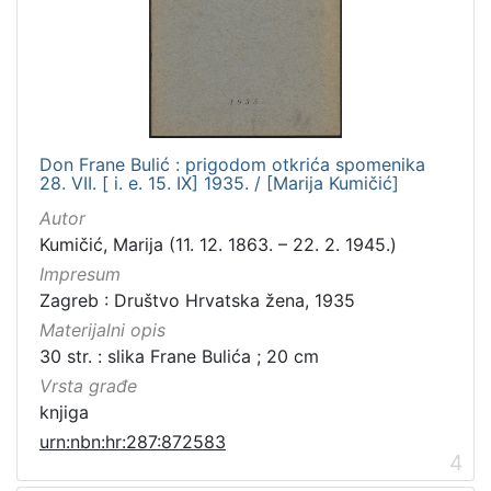
Don Frane Bulić : prigodom otkrića spomenika
28. VII. [ i. e. 15. IX] 1935. / [Marija Kumičić]
Autor
Kumičić, Marija (11. 12. 1863. – 22. 2. 1945.)
Impresum
Zagreb : Društvo Hrvatska žena, 1935
Materijalni opis
30 str. : slika Frane Bulića ; 20 cm
Vrsta građe
knjiga
urn:nbn:hr:287:872583
4