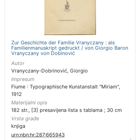
[
3
]
Zbirka
Knjige
1
Zur Geschichte der Familie Vranyczany : als
Familienmanuskript gedruckt / von Giorgio Baron
Vranyczany von Dobinović
[
Autor
1
Vranyczany-Dobrinović, Giorgio
]
Impresum
Fiume : Typographische Kunstanstalt "Miriam",
1912
Materijalni opis
182 str., [3] presavijena lista s tablama ; 30 cm
Vrsta građe
knjiga
urn:nbn:hr:287:665943