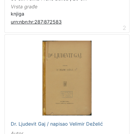
Vrsta građe
knjiga
urn:nbn:hr:287:872583
2
Dr. Ljudevit Gaj / napisao Velimir Deželić
Autor