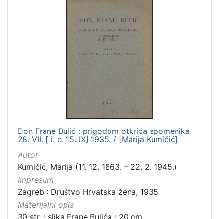
Don Frane Bulić : prigodom otkrića spomenika
28. VII. [ i. e. 15. IX] 1935. / [Marija Kumičić]
Autor
Kumičić, Marija (11. 12. 1863. – 22. 2. 1945.)
Impresum
Zagreb : Društvo Hrvatska žena, 1935
Materijalni opis
30 str. : slika Frane Bulića ; 20 cm