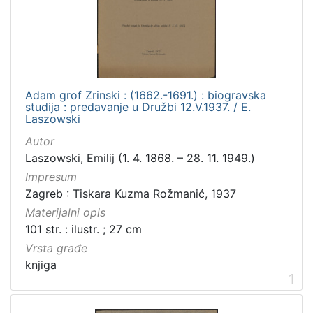
[
3
]
Zbirka
Knjige
1
Adam grof Zrinski : (1662.-1691.) : biogravska
studija : predavanje u Družbi 12.V.1937. / E.
Laszowski
[
Autor
1
Laszowski, Emilij (1. 4. 1868. – 28. 11. 1949.)
]
Impresum
Zagreb : Tiskara Kuzma Rožmanić, 1937
Materijalni opis
101 str. : ilustr. ; 27 cm
Vrsta građe
knjiga
1