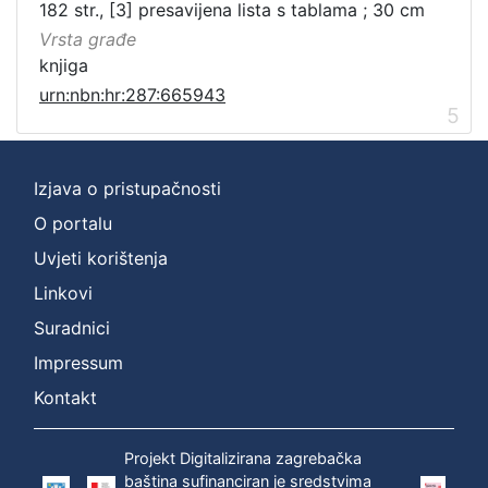
182 str., [3] presavijena lista s tablama ; 30 cm
Vrsta građe
knjiga
urn:nbn:hr:287:665943
5
Izjava o pristupačnosti
O portalu
Uvjeti korištenja
Linkovi
Suradnici
Impressum
Kontakt
Projekt Digitalizirana zagrebačka
baština sufinanciran je sredstvima