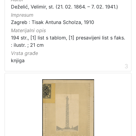
Deželić, Velimir, st. (21. 02. 1864. – 7. 02. 1941.)
Impresum
Zagreb : Tisak Antuna Scholza, 1910
Materijalni opis
194 str., [1] list s tablom, [1] presavijeni list s faks.
: ilustr. ; 21 cm
Vrsta građe
knjiga
3