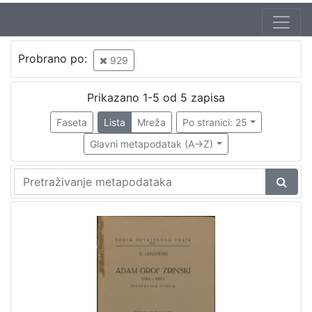
Jezik
Probrano po:
929
hrvatski
1
Prikazano 1-5 od 5 zapisa
Faseta
Lista
Mreža
Po stranici: 25
[
1
Glavni metapodatak (A->Z)
]
Nakladnička
cjelina
Družba "Braća Hrvatskoga Zmaja"
1
Obitelji Šubić, Zrinski i Frankopan
1
Braća hrvatskoga zmaja
1