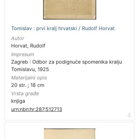
Tomislav : prvi kralj hrvatski / Rudolf Horvat
Autor
Horvat, Rudolf
Impresum
Zagreb : Odbor za podignuće spomenika kralju
Tomislavu, 1925
Materijalni opis
20 str. ; 18 cm
Vrsta građe
knjiga
urn:nbn:hr:287:512713
4