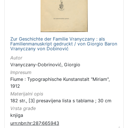
[
3
]
Zbirka
Knjige
1
Zur Geschichte der Familie Vranyczany : als
Familienmanuskript gedruckt / von Giorgio Baron
Vranyczany von Dobinović
[
Autor
1
Vranyczany-Dobrinović, Giorgio
]
Impresum
Fiume : Typographische Kunstanstalt "Miriam",
1912
Materijalni opis
182 str., [3] presavijena lista s tablama ; 30 cm
Vrsta građe
knjiga
urn:nbn:hr:287:665943