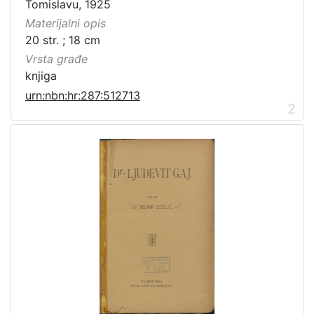
Tomislavu, 1925
Materijalni opis
20 str. ; 18 cm
Vrsta građe
knjiga
urn:nbn:hr:287:512713
2