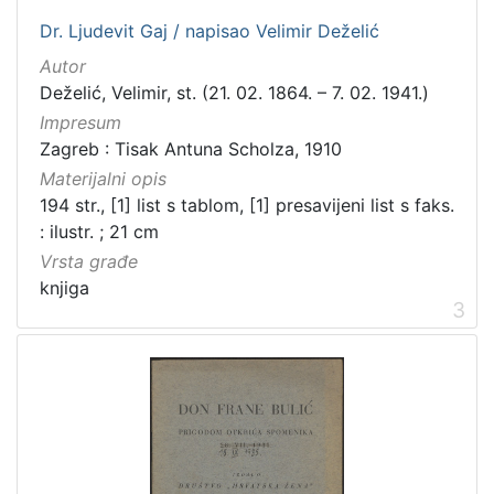
Dr. Ljudevit Gaj / napisao Velimir Deželić
Autor
Deželić, Velimir, st. (21. 02. 1864. – 7. 02. 1941.)
Impresum
Zagreb : Tisak Antuna Scholza, 1910
Materijalni opis
194 str., [1] list s tablom, [1] presavijeni list s faks.
: ilustr. ; 21 cm
Vrsta građe
knjiga
3