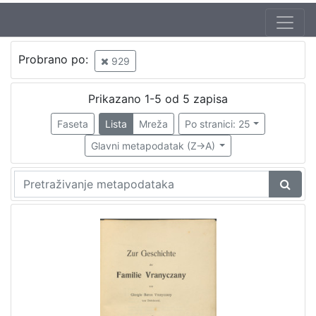
Jezik
Probrano po:
929
hrvatski
1
Prikazano 1-5 od 5 zapisa
Faseta
Lista
Mreža
Po stranici: 25
[
1
Glavni metapodatak (Z->A)
]
Nakladnička
cjelina
Družba "Braća Hrvatskoga Zmaja"
1
Obitelji Šubić, Zrinski i Frankopan
1
Braća hrvatskoga zmaja
1