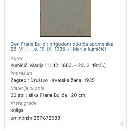
Don Frane Bulić : prigodom otkrića spomenika
28. VII. [ i. e. 15. IX] 1935. / [Marija Kumičić]
Autor
Kumičić, Marija (11. 12. 1863. – 22. 2. 1945.)
Impresum
Zagreb : Društvo Hrvatska žena, 1935
Materijalni opis
30 str. : slika Frane Bulića ; 20 cm
Vrsta građe
knjiga
urn:nbn:hr:287:872583
4