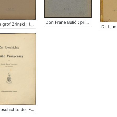
Don Frane Bulić : prigodom otkrića spomenika 28. VII. [ i. e. 15. IX] 1935. / [Marija Kumičić]
Adam grof Zrinski : (1662.-1691.) : biogravska studija : predavanje u Družbi 12.V.1937. / E. Laszowski
Zur Geschichte der Familie Vranyczany : als Familienmanuskript gedruckt / von Giorgio Baron Vranyczany von Dobinović