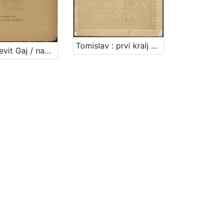
Tomislav : prvi kralj hrvatski / Rudolf Horvat
Dr. Ljudevit Gaj / napisao Velimir Deželić