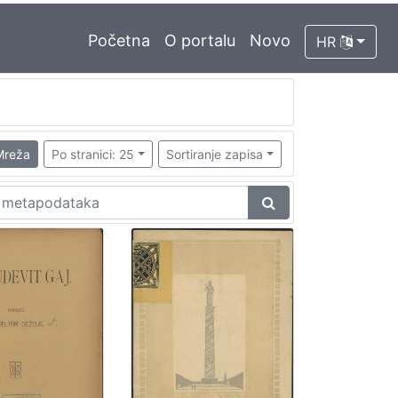
Početna
O portalu
Novo
HR
Mreža
Po stranici: 25
Sortiranje zapisa