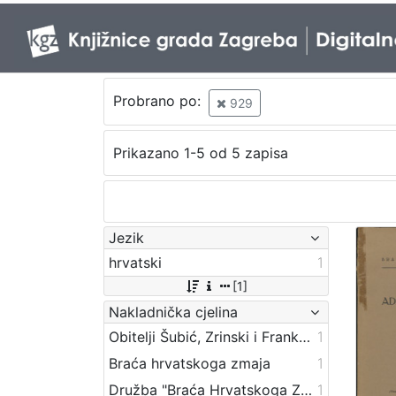
Probrano po:
929
Prikazano 1-5 od 5 zapisa
Jezik
hrvatski
1
[1]
Nakladnička cjelina
Obitelji Šubić, Zrinski i Frankopan
1
Braća hrvatskoga zmaja
1
Družba "Braća Hrvatskoga Zmaja"
1