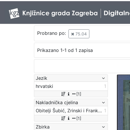
Probrano po:
75.04
Prikazano 1-1 od 1 zapisa
Jezik
hrvatski
1
[1]
Nakladnička cjelina
Obitelji Šubić, Zrinski i Frankopan
1
[1]
Zbirka