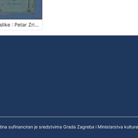
Opis slike : Petar Zrinski i Katarina na razstanku dne 13. travnja god[ine] 1670. u gradu Čakovcu / naslikao Oton Iveković ; opisao Evg. Kumičić
tina sufinanciran je sredstvima Grada Zagreba i Ministarstva kultur