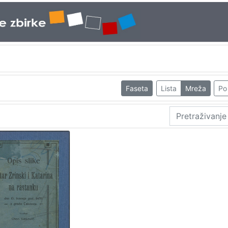
Faseta
Lista
Mreža
Po 