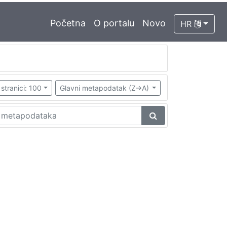
Početna
O portalu
Novo
HR
stranici: 100
Glavni metapodatak (Z->A)