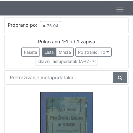
Jezik
Probrano po:
75.04
hrvatski
1
Prikazano 1-1 od 1 zapisa
Faseta
Lista
Mreža
Po stranici: 10
[
1
Glavni metapodatak (A->Z)
]
Nakladnička
cjelina
Obitelji Šubić, Zrinski i Frankopan
1
[
1
]