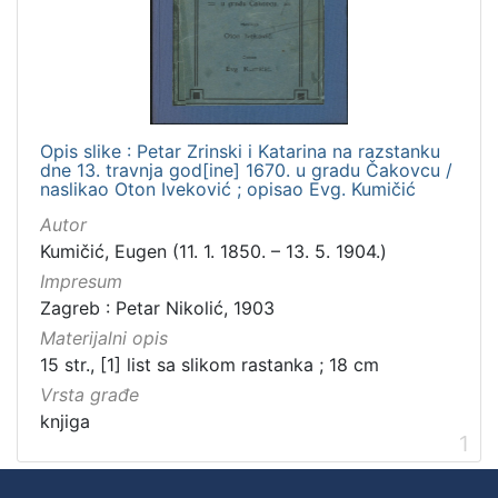
Zbirka
Knjige
1
Opis slike : Petar Zrinski i Katarina na razstanku
[
dne 13. travnja god[ine] 1670. u gradu Čakovcu /
1
naslikao Oton Iveković ; opisao Evg. Kumičić
]
Autor
Kumičić, Eugen (11. 1. 1850. – 13. 5. 1904.)
Impresum
Zagreb : Petar Nikolić, 1903
Materijalni opis
15 str., [1] list sa slikom rastanka ; 18 cm
Vrsta građe
knjiga
1