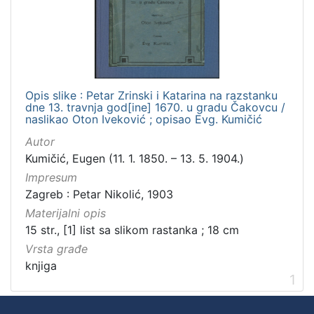
Zbirka
Knjige
1
Opis slike : Petar Zrinski i Katarina na razstanku
[
dne 13. travnja god[ine] 1670. u gradu Čakovcu /
1
naslikao Oton Iveković ; opisao Evg. Kumičić
]
Autor
Kumičić, Eugen (11. 1. 1850. – 13. 5. 1904.)
Impresum
Zagreb : Petar Nikolić, 1903
Materijalni opis
15 str., [1] list sa slikom rastanka ; 18 cm
Vrsta građe
knjiga
1