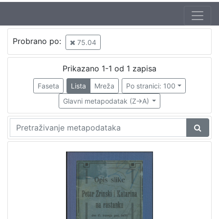
Jezik
Probrano po:
75.04
hrvatski
1
Prikazano 1-1 od 1 zapisa
Faseta
Lista
Mreža
Po stranici: 100
[
1
Glavni metapodatak (Z->A)
]
Nakladnička
cjelina
Obitelji Šubić, Zrinski i Frankopan
1
[
1
]