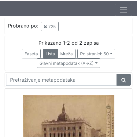
Autor
Probrano po:
725
Standl, Ivan (27. 10. 1832. – 30. 8. 1897.)
1
Prikazano 1-2 od 2 zapisa
Faseta
Lista
Mreža
Po stranici: 50
[
1
Glavni metapodatak (A->Z)
]
Izdavač
Knjižnice grada Zagreba
2
[
1
]
Mjesto