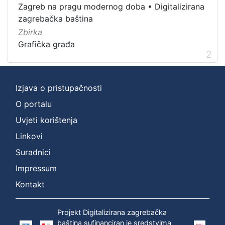
Zagreb na pragu modernog doba
•
Digitalizirana
Grafička građa
2
zagrebačka baština
Zbirka
Grafička građa
2
[
1
]
Izjava o pristupačnosti
O portalu
Uvjeti korištenja
Linkovi
Suradnici
Impressum
Kontakt
Projekt Digitalizirana zagrebačka
baština sufinanciran je sredstvima