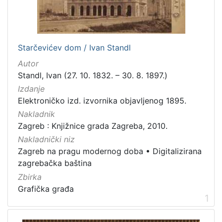
izdanja
Zagreb
2
Starčevićev dom / Ivan Standl
Autor
[
Standl, Ivan (27. 10. 1832. – 30. 8. 1897.)
1
Izdanje
]
Elektroničko izd. izvornika objavljenog 1895.
Nakladnička
Nakladnik
cjelina
Zagreb : Knjižnice grada Zagreba, 2010.
Zagreb na pragu modernog doba
2
Nakladnički niz
Digitalizirana zagrebačka baština
2
Zagreb na pragu modernog doba
•
Digitalizirana
zagrebačka baština
Zbirka
Grafička građa
[
1
2
]