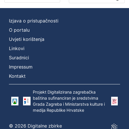
izdanja
Zagreb
2
Izjava o pristupačnosti
O portalu
Uvjeti korištenja
[
1
Linkovi
]
Suradnici
Nakladnička
Impressum
cjelina
Zagreb na pragu modernog doba
2
Kontakt
Digitalizirana zagrebačka baština
2
Projekt Digitalizirana zagrebačka
baština sufinanciran je sredstvima
Grada Zagreba i Ministarstva kulture i
[
medija Republike Hrvatske
2
]
© 2026 Digitalne zbirke