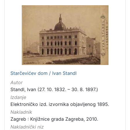
Prava
Javno dobro
2
[
1
]
Vrsta
građe
grafička građa
2
Starčevićev dom / Ivan Standl
fotografija
1
Autor
Standl, Ivan (27. 10. 1832. – 30. 8. 1897.)
Izdanje
Elektroničko izd. izvornika objavljenog 1895.
[
Nakladnik
2
]
Zagreb : Knjižnice grada Zagreba, 2010.
Zbirka
Nakladnički niz