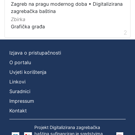
Zagreb na pragu modernog doba
•
Digitalizirana
Grafička građa
2
zagrebačka baština
Zbirka
Grafička građa
2
[
1
]
Izjava o pristupačnosti
O portalu
Uvjeti korištenja
Linkovi
Suradnici
Impressum
Kontakt
Projekt Digitalizirana zagrebačka
baština sufinanciran je sredstvima