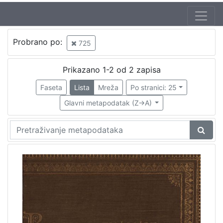
Autor
Probrano po:
725
Standl, Ivan (27. 10. 1832. – 30. 8. 1897.)
1
Prikazano 1-2 od 2 zapisa
Faseta
Lista
Mreža
Po stranici: 25
[
1
Glavni metapodatak (Z->A)
]
Izdavač
Knjižnice grada Zagreba
2
[
1
]
Mjesto