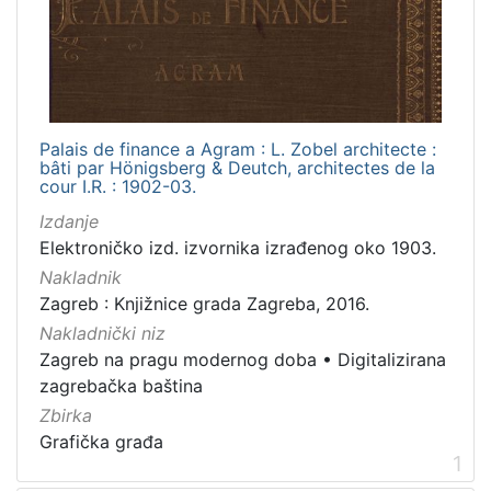
izdanja
Zagreb
2
Palais de finance a Agram : L. Zobel architecte :
[
bâti par Hönigsberg & Deutch, architectes de la
1
cour I.R. : 1902-03.
]
Izdanje
Nakladnička
Elektroničko izd. izvornika izrađenog oko 1903.
cjelina
Nakladnik
Zagreb na pragu modernog doba
2
Zagreb : Knjižnice grada Zagreba, 2016.
Digitalizirana zagrebačka baština
2
Nakladnički niz
Zagreb na pragu modernog doba
•
Digitalizirana
zagrebačka baština
Zbirka
[
2
Grafička građa
1
]