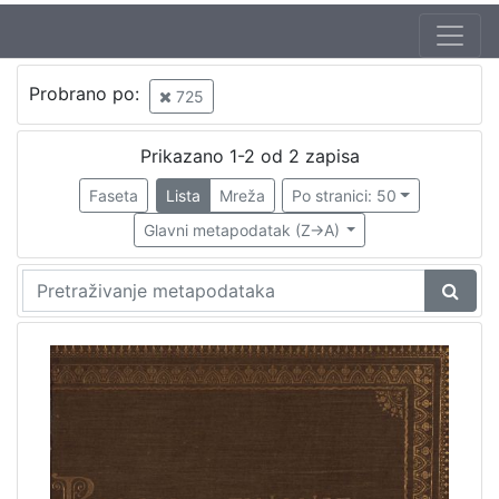
Autor
Probrano po:
725
Standl, Ivan (27. 10. 1832. – 30. 8. 1897.)
1
Prikazano 1-2 od 2 zapisa
Faseta
Lista
Mreža
Po stranici: 50
[
1
Glavni metapodatak (Z->A)
]
Izdavač
Knjižnice grada Zagreba
2
[
1
]
Mjesto