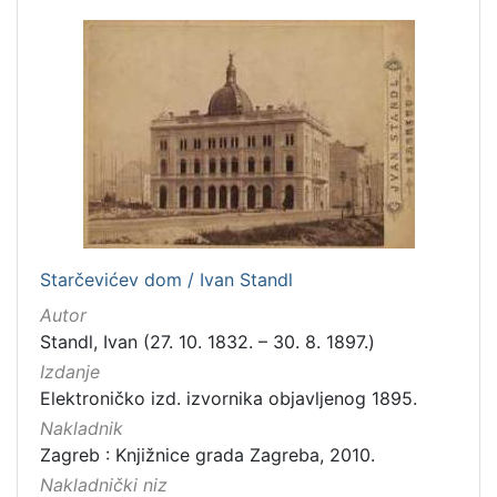
Prava
Javno dobro
2
[
1
]
Vrsta
građe
grafička građa
2
Starčevićev dom / Ivan Standl
fotografija
1
Autor
Standl, Ivan (27. 10. 1832. – 30. 8. 1897.)
Izdanje
Elektroničko izd. izvornika objavljenog 1895.
[
Nakladnik
2
]
Zagreb : Knjižnice grada Zagreba, 2010.
Zbirka
Nakladnički niz