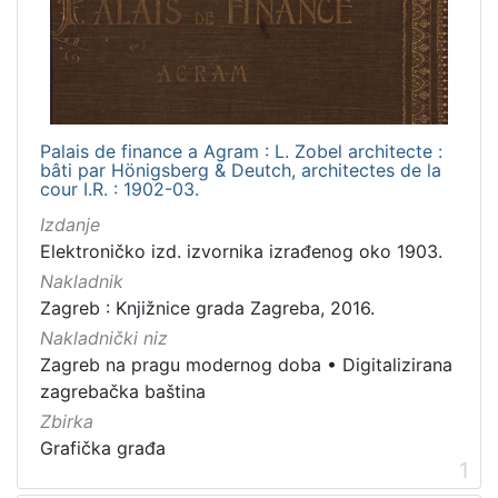
izdanja
Zagreb
2
Palais de finance a Agram : L. Zobel architecte :
[
bâti par Hönigsberg & Deutch, architectes de la
1
cour I.R. : 1902-03.
]
Izdanje
Nakladnička
Elektroničko izd. izvornika izrađenog oko 1903.
cjelina
Nakladnik
Zagreb na pragu modernog doba
2
Zagreb : Knjižnice grada Zagreba, 2016.
Digitalizirana zagrebačka baština
2
Nakladnički niz
Zagreb na pragu modernog doba
•
Digitalizirana
zagrebačka baština
Zbirka
[
2
Grafička građa
1
]