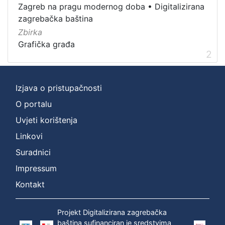
Zagreb na pragu modernog doba
•
Digitalizirana
Grafička građa
2
zagrebačka baština
Zbirka
Grafička građa
2
[
1
]
Izjava o pristupačnosti
O portalu
Uvjeti korištenja
Linkovi
Suradnici
Impressum
Kontakt
Projekt Digitalizirana zagrebačka
baština sufinanciran je sredstvima