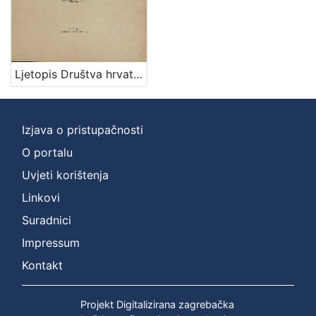
Nakladnička
cjelina
Zagreb na pragu modernog doba
1
Digitalizirana zagrebačka baština
1
Ljetopis Društva hrvatskih književnika u Zagrebu : za godine 1900-1903 : sa 7 slika / uredio i izdao Odbor Društva
Izjava o pristupačnosti
[
2
O portalu
]
Uvjeti korištenja
Prava
Linkovi
Javno dobro
1
Suradnici
Impressum
Kontakt
[
1
]
Projekt Digitalizirana zagrebačka