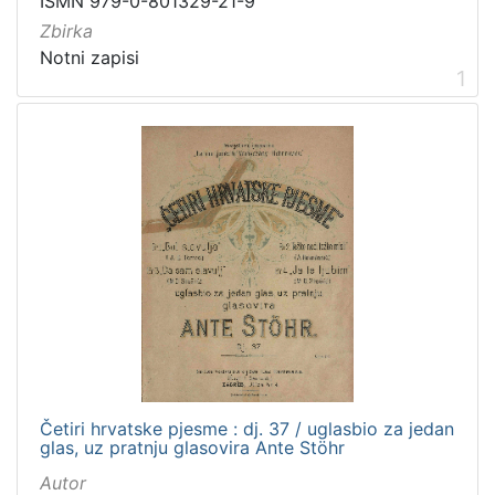
ISMN 979-0-801329-21-9
cjelina
Zbirka
Digitalizirana zagrebačka baština
2
Notni zapisi
Iz opusa Franje Serafina Vilhara-Kalskog
1
1
Zagreb na pragu modernog doba
1
[
3
]
Prava
Javno dobro
2
[
Četiri hrvatske pjesme : dj. 37 / uglasbio za jedan
1
glas, uz pratnju glasovira Ante Stöhr
]
Autor
Vrsta