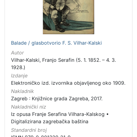
Jezik
hrvatski
1
Balade / glasbotvorio F. S. Vilhar-Kalski
[
1
Autor
]
Vilhar-Kalski, Franjo Serafin (5. 1. 1852. – 4. 3.
Mjesto
1928.)
izdanja
Izdanje
Zagreb
2
Elektroničko izd. izvornika objavljenog oko 1909.
Nakladnik
Zagreb : Knjižnice grada Zagreba, 2017.
Nakladnički niz
[
Iz opusa Franje Serafina Vilhara-Kalskog
•
1
Digitalizirana zagrebačka baština
]
Standardni broj
Nakladnička