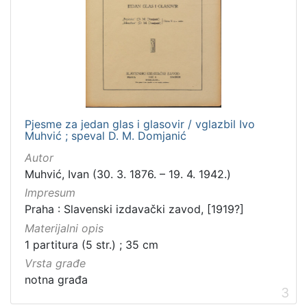
Pjesme za jedan glas i glasovir / vglazbil Ivo
Muhvić ; speval D. M. Domjanić
Autor
Muhvić, Ivan (30. 3. 1876. – 19. 4. 1942.)
Impresum
Praha : Slavenski izdavački zavod, [1919?]
Materijalni opis
1 partitura (5 str.) ; 35 cm
Vrsta građe
notna građa
3