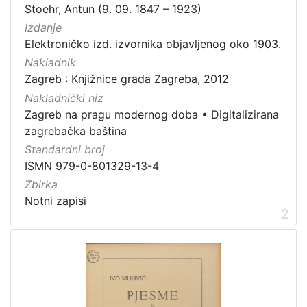
Stoehr, Antun (9. 09. 1847 – 1923)
građe
Izdanje
notna građa
2
Elektroničko izd. izvornika objavljenog oko 1903.
Nakladnik
Zagreb : Knjižnice grada Zagreba, 2012
[
Nakladnički niz
1
Zagreb na pragu modernog doba
•
Digitalizirana
]
zagrebačka baština
Zbirka
Standardni broj
Notni zapisi
2
ISMN 979-0-801329-13-4
Zbirka
Notni zapisi
2
[
1
]