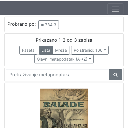
Autor
Probrano po:
784.3
Stoehr, Antun (9. 09. 1847 – 1923)
1
Vilhar-Kalski, Franjo Serafin (5. 1. 1852. – 4. 3. 1928.)
1
Prikazano 1-3 od 3 zapisa
Faseta
Lista
Mreža
Po stranici: 100
Glavni metapodatak (A->Z)
[
2
]
Izdavač
Knjižnice grada Zagreba
2
[
1
]