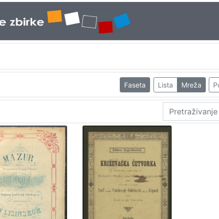
Faseta
Lista
Mreža
P