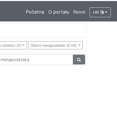
Početna
O portalu
Novo
HR
o stranici: 50
Glavni metapodatak (Z->A)