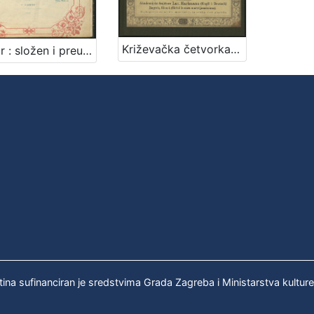
Križevačka četvorka : [op. 1] / po hrvatskih narodnih napjevih Kuhačeve Sbirke južno slov.-nar. popjevaka skladao i visokorodjenoj gospodji Pauli barunici Vraniczany-Dobrinović rodj. pl. Kiepach posvetio Antun pl. Vancaš
Mazur : složen i preuzvišenoj gospoji baronici Sofii Jelačićevoj rodjenoj grofici od Strockau-a u dubokom štovanju posvetjen / V. Lisinskom
tina sufinanciran je sredstvima Grada Zagreba i Ministarstva kultur