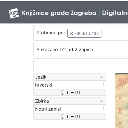
Probrano po:
780.616.433
Prikazano 1-2 od 2 zapisa
Jezik
hrvatski
1
[1]
Zbirka
Notni zapisi
1
[1]