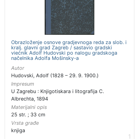
]
Zbirka
Knjige
2
Obrazloženje osnove gradjevnoga reda za slob. i
kralj. glavni grad Zagreb / sastavio gradski
[
viećnik Adolf Hudovski po nalogu gradskoga
načelnika Adolfa Mošinsky-a
1
]
Autor
Hudovski, Adolf (1828 – 29. 9. 1900.)
Impresum
U Zagrebu : Knjigotiskara i litografija C.
Albrechta, 1894
Materijalni opis
25 str. ; 33 cm
Vrsta građe
knjiga
1