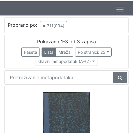
Jezik
Probrano po:
711(094)
hrvatski
2
Prikazano 1-3 od 3 zapisa
Faseta
Lista
Mreža
Po stranici: 25
[
1
Glavni metapodatak (A->Z)
]
Nakladnička
cjelina
Zagreb na pragu modernog doba
2
Propisi Gradskog poglavarstva
2
[
2