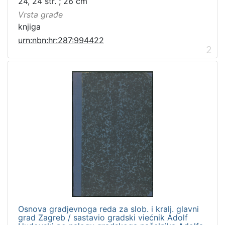
24, 24 str. ; 26 cm
Vrsta građe
knjiga
urn:nbn:hr:287:994422
2
Osnova gradjevnoga reda za slob. i kralj. glavni
grad Zagreb / sastavio gradski viećnik Adolf