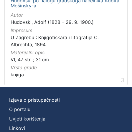
Hudovski po nalogu gradskoga načelnika Adolfa
Mošinsky-a
Autor
Hudovski, Adolf (1828 – 29. 9. 1900.)
Impresum
U Zagrebu : Knjigotiskara i litografija C.
Albrechta, 1894
Materijalni opis
VI, 47 str. ; 31 cm
Vrsta građe
knjiga
3
Izjava o pristupačnosti
O portalu
Uvjeti korištenja
Linkovi