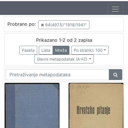
Jezik
Probrano po:
94(497.5)"1918/1941"
hrvatski
1
Prikazano 1-2 od 2 zapisa
Faseta
Lista
Mreža
Po stranici: 100
[
1
Glavni metapodatak (A->Z)
]
Zbirka
Knjige
1
[
1
]