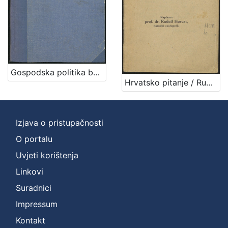
Gospodska politika bez naroda i proti narodu / govor predsjednika hrvatske seljačke stranke nar. zast. Stjepana Radića na noćnoj sudbonosnoj sjednici Narodnog Vieća dne 24. studena 1918.
Hrvatsko pitanje / Rudolf Horvat
Izjava o pristupačnosti
O portalu
Uvjeti korištenja
Linkovi
Suradnici
Impressum
Kontakt