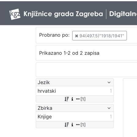
Probrano po:
94(497.5)"1918/1941"
Prikazano 1-2 od 2 zapisa
Jezik
hrvatski
1
[1]
Zbirka
Knjige
1
[1]