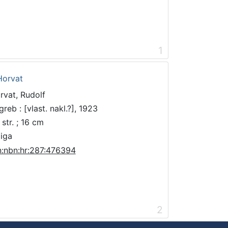
1
Horvat
rvat, Rudolf
reb : [vlast. nakl.?], 1923
 str. ; 16 cm
jiga
n:nbn:hr:287:476394
2