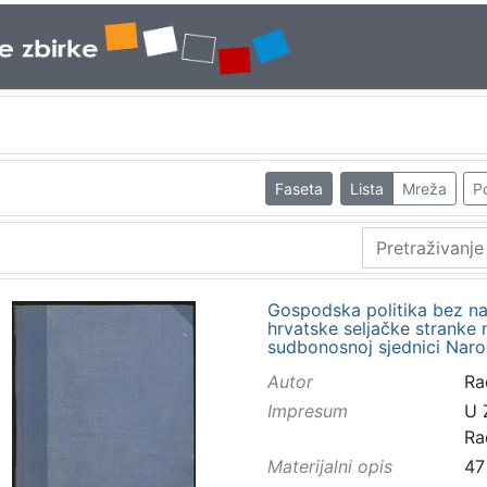
Faseta
Lista
Mreža
Po
Gospodska politika bez na
hrvatske seljačke stranke 
sudbonosnoj sjednici Naro
Autor
Rad
Impresum
U 
Ra
Materijalni opis
47 