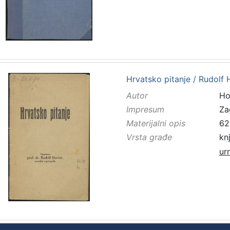
Hrvatsko pitanje / Rudolf 
Autor
Ho
Impresum
Zag
Materijalni opis
62
Vrsta građe
kn
ur