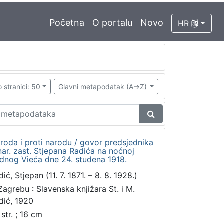
Početna
O portalu
Novo
HR
 stranici: 50
Glavni metapodatak (A->Z)
roda i proti narodu / govor predsjednika
nar. zast. Stjepana Radića na noćnoj
dnog Vieća dne 24. studena 1918.
ić, Stjepan (11. 7. 1871. – 8. 8. 1928.)
Zagrebu : Slavenska knjižara St. i M.
dić, 1920
str. ; 16 cm