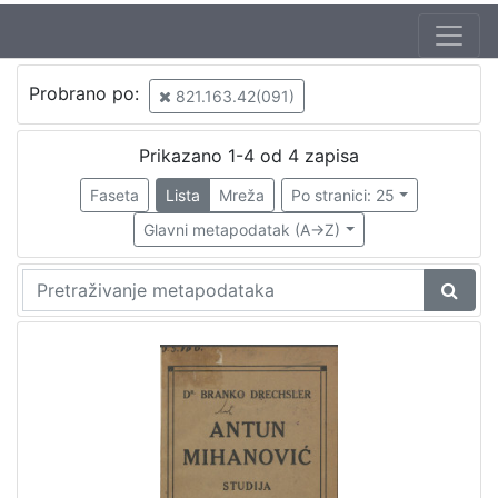
Probrano po:
821.163.42(091)
Prikazano 1-4 od 4 zapisa
Faseta
Lista
Mreža
Po stranici: 25
Glavni metapodatak (A->Z)