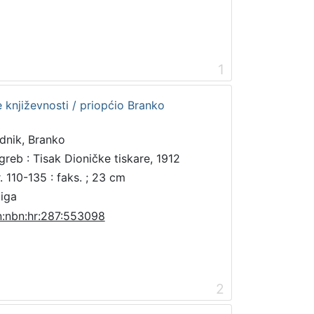
1
e književnosti / priopćio Branko
dnik, Branko
greb : Tisak Dioničke tiskare, 1912
r. 110-135 : faks. ; 23 cm
jiga
n:nbn:hr:287:553098
2