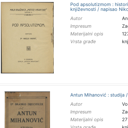
Pod apsolutizmom : histori
književnosti / napisao Nik
Autor
And
Impresum
Za
Materijalni opis
127
Vrsta građe
kn
Antun Mihanović : studija 
Autor
Vo
Impresum
Za
Materijalni opis
27 
Vrsta građe
kn