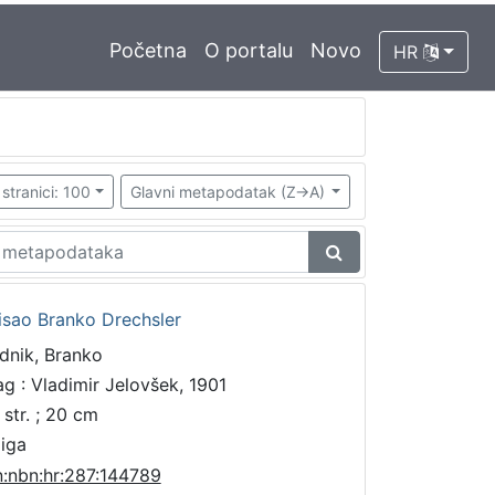
Početna
O portalu
Novo
HR
stranici: 100
Glavni metapodatak (Z->A)
pisao Branko Drechsler
dnik, Branko
ag : Vladimir Jelovšek, 1901
 str. ; 20 cm
jiga
n:nbn:hr:287:144789