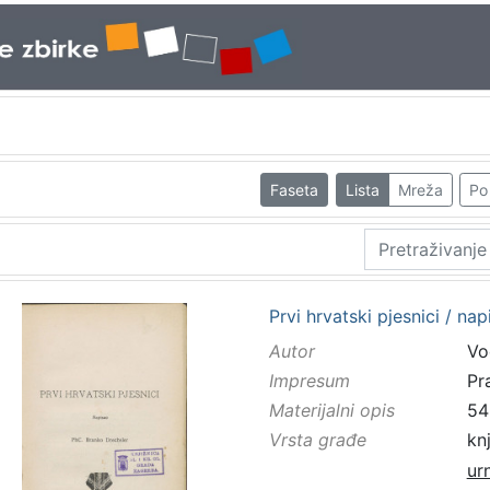
Faseta
Lista
Mreža
Po 
Prvi hrvatski pjesnici / na
Autor
Vo
Impresum
Pr
Materijalni opis
54
Vrsta građe
kn
ur