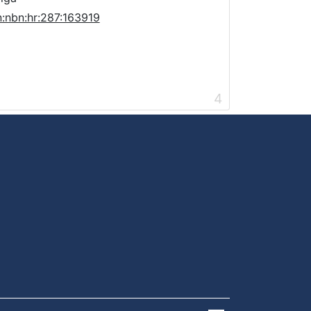
n:nbn:hr:287:163919
4