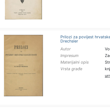
Prilozi za povijest hrvatsk
Drechsler
Autor
Vo
Impresum
Za
Materijalni opis
St
Vrsta građe
kn
ur