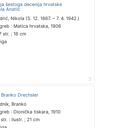
ja šestoga decenija hrvatske
ola Andrić
rić, Nikola (5. 12. 1867. – 7. 4. 1942.)
greb : Matica hrvatska, 1906
 str. ; 16 cm
jiga
3
/ Branko Drechsler
dnik, Branko
greb : Dionička tiskara, 1910
str. : ilustr. ; 21 cm
jiga