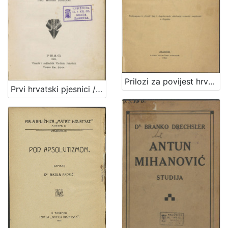
Prilozi za povijest hrvatske književnosti / priopćio Branko Drechsler
Prvi hrvatski pjesnici / napisao Branko Drechsler