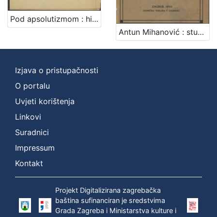
Pod apsolutizmom : historija šestoga decenija hrvatske književnosti / napisao Nikola Andrić
Antun Mihanović : studija / Branko Drechsler
Izjava o pristupačnosti
O portalu
Uvjeti korištenja
Linkovi
Suradnici
Impressum
Kontakt
Projekt Digitalizirana zagrebačka
baština sufinanciran je sredstvima
Grada Zagreba i Ministarstva kulture i