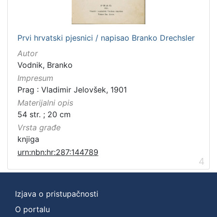
Prvi hrvatski pjesnici / napisao Branko Drechsler
Autor
Vodnik, Branko
Impresum
Prag : Vladimir Jelovšek, 1901
Materijalni opis
54 str. ; 20 cm
Vrsta građe
knjiga
urn:nbn:hr:287:144789
4
Izjava o pristupačnosti
O portalu