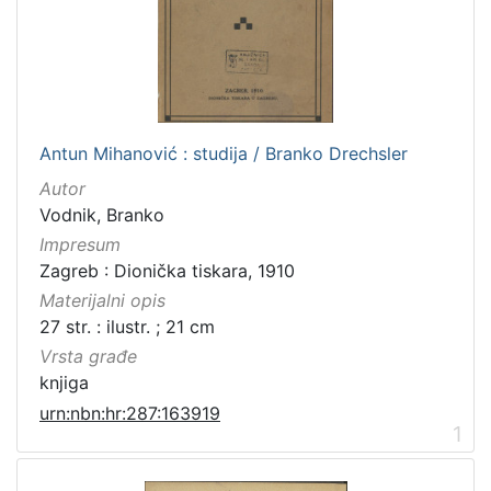
Antun Mihanović : studija / Branko Drechsler
Autor
Vodnik, Branko
Impresum
Zagreb : Dionička tiskara, 1910
Materijalni opis
27 str. : ilustr. ; 21 cm
Vrsta građe
knjiga
urn:nbn:hr:287:163919
1