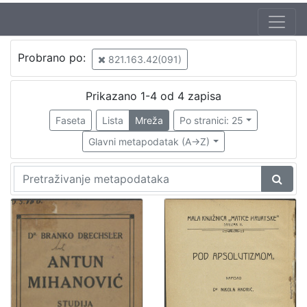
Probrano po:
821.163.42(091)
Prikazano 1-4 od 4 zapisa
Faseta
Lista
Mreža
Po stranici: 25
Glavni metapodatak (A->Z)