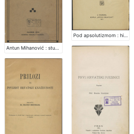
Pod apsolutizmom : historija šestoga decenija hrvatske književnosti / napisao Nikola Andrić
Antun Mihanović : studija / Branko Drechsler