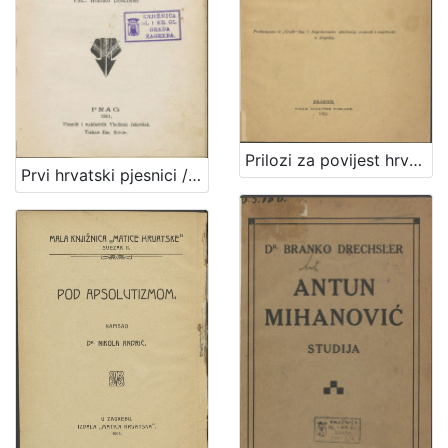
Prilozi za povijest hrvatske književnosti / priopćio Branko Drechsler
Prvi hrvatski pjesnici / napisao Branko Drechsler