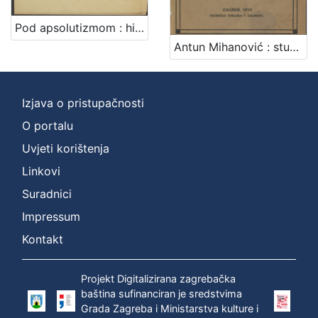
Pod apsolutizmom : historija šestoga decenija hrvatske književnosti / napisao Nikola Andrić
Antun Mihanović : studija / Branko Drechsler
Izjava o pristupačnosti
O portalu
Uvjeti korištenja
Linkovi
Suradnici
Impressum
Kontakt
Projekt Digitalizirana zagrebačka
baština sufinanciran je sredstvima
Grada Zagreba i Ministarstva kulture i