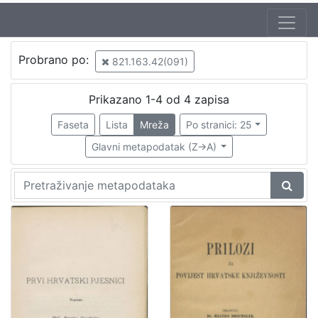
Probrano po:
821.163.42(091)
Prikazano 1-4 od 4 zapisa
Faseta
Lista
Mreža
Po stranici: 25
Glavni metapodatak (Z->A)