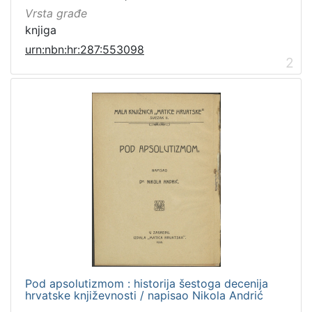
Vrsta građe
knjiga
urn:nbn:hr:287:553098
2
Pod apsolutizmom : historija šestoga decenija
hrvatske književnosti / napisao Nikola Andrić