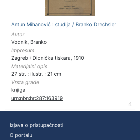
Antun Mihanović : studija / Branko Drechsler
Autor
Vodnik, Branko
Impresum
Zagreb : Dionička tiskara, 1910
Materijalni opis
27 str. : ilustr. ; 21 cm
Vrsta građe
knjiga
urn:nbn:hr:287:163919
4
Izjava o pristupačnosti
O portalu