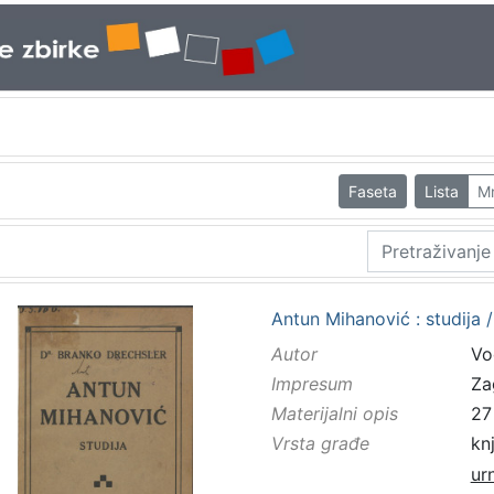
Faseta
Lista
M
Antun Mihanović : studija 
Autor
Vo
Impresum
Za
Materijalni opis
27 
Vrsta građe
kn
ur