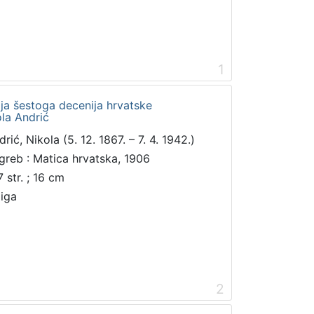
1
ja šestoga decenija hrvatske
ola Andrić
rić, Nikola (5. 12. 1867. – 7. 4. 1942.)
greb : Matica hrvatska, 1906
 str. ; 16 cm
jiga
2