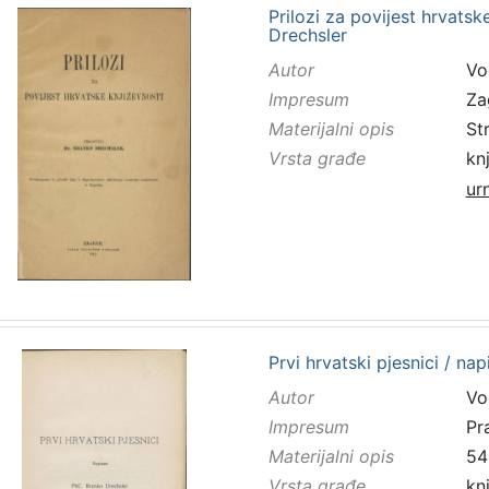
Prilozi za povijest hrvatsk
Drechsler
Autor
Vo
Impresum
Za
Materijalni opis
St
Vrsta građe
kn
ur
Prvi hrvatski pjesnici / na
Autor
Vo
Impresum
Pr
Materijalni opis
54
Vrsta građe
kn