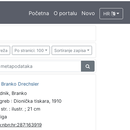
Početna
O portalu
Novo
HR
reža
Po stranici: 100
Sortiranje zapisa
/ Branko Drechsler
dnik, Branko
greb : Dionička tiskara, 1910
str. : ilustr. ; 21 cm
jiga
n:nbn:hr:287:163919