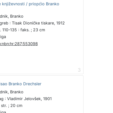
e književnosti / priopćio Branko
dnik, Branko
greb : Tisak Dioničke tiskare, 1912
r. 110-135 : faks. ; 23 cm
jiga
n:nbn:hr:287:553098
3
pisao Branko Drechsler
dnik, Branko
ag : Vladimir Jelovšek, 1901
 str. ; 20 cm
jiga