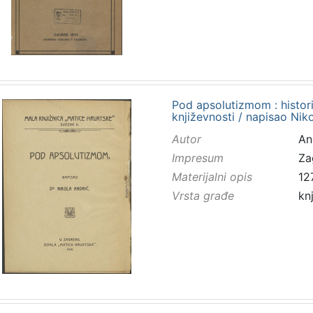
Pod apsolutizmom : histori
književnosti / napisao Nik
Autor
And
Impresum
Za
Materijalni opis
127
Vrsta građe
kn