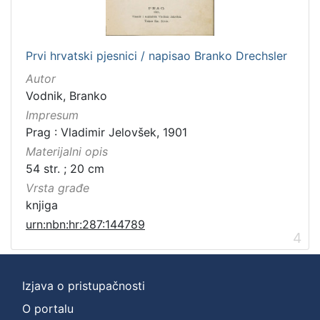
Prvi hrvatski pjesnici / napisao Branko Drechsler
Autor
Vodnik, Branko
Impresum
Prag : Vladimir Jelovšek, 1901
Materijalni opis
54 str. ; 20 cm
Vrsta građe
knjiga
urn:nbn:hr:287:144789
4
Izjava o pristupačnosti
O portalu