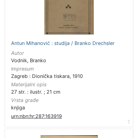
Antun Mihanović : studija / Branko Drechsler
Autor
Vodnik, Branko
Impresum
Zagreb : Dionička tiskara, 1910
Materijalni opis
27 str. : ilustr. ; 21 cm
Vrsta građe
knjiga
urn:nbn:hr:287:163919
1