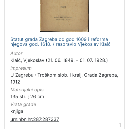
Statut grada Zagreba od god 1609 i reforma
njegova god. 1618. / raspravio Vjekoslav Klaić
Autor
Klaić, Vjekoslav (21. 06. 1849. – 01. 07. 1928.)
Impresum
U Zagrebu : Troškom slob. i kralj. Grada Zagreba,
1912
Materijalni opis
135 str. ; 26 cm
Vrsta građe
knjiga
urn:nbn:hr:287:287337
1