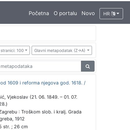
Početna
O portalu
Novo
HR
stranici: 100
Glavni metapodatak (Z->A)
od 1609 i reforma njegova god. 1618. /
ić, Vjekoslav (21. 06. 1849. – 01. 07.
28.)
Zagrebu : Troškom slob. i kralj. Grada
greba, 1912
5 str. ; 26 cm