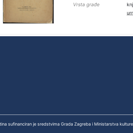
Vrsta građe
kn
ur
tina sufinanciran je sredstvima Grada Zagreba i Ministarstva kultur