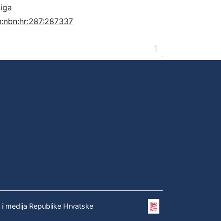
jiga
n:nbn:hr:287:287337
1
e i medija Republike Hrvatske