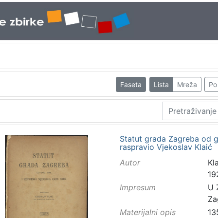
Faseta
Lista
Mreža
Po 
Statut grada Zagreba od g
raspravio Vjekoslav Klaić
Autor
Kla
19
Impresum
U 
Za
Materijalni opis
13