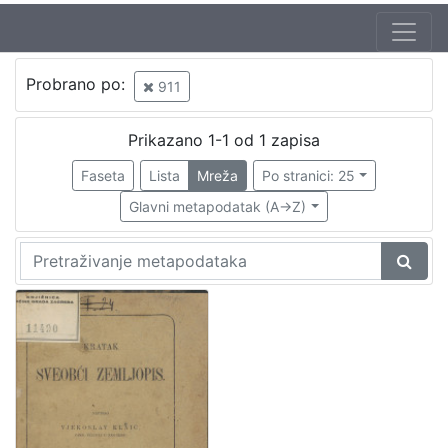
Probrano po:
911
Prikazano 1-1 od 1 zapisa
Faseta
Lista
Mreža
Po stranici: 25
Glavni metapodatak (A->Z)