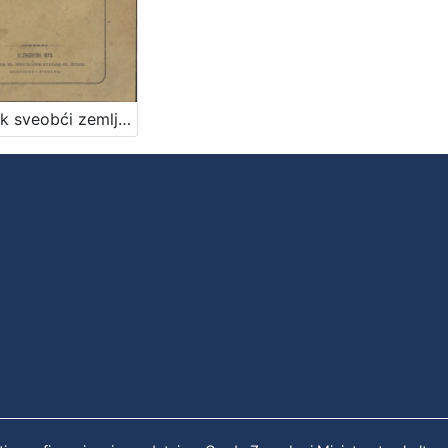
Kratak sveobći zemljopis / napisao Vjekoslav Klaić