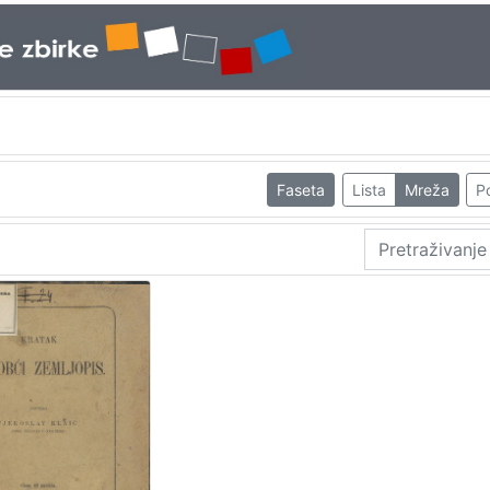
Faseta
Lista
Mreža
Po