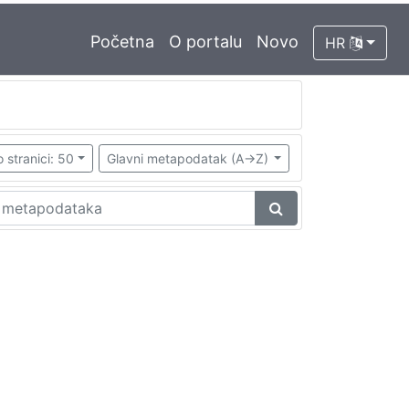
Početna
O portalu
Novo
HR
 stranici: 50
Glavni metapodatak (A->Z)