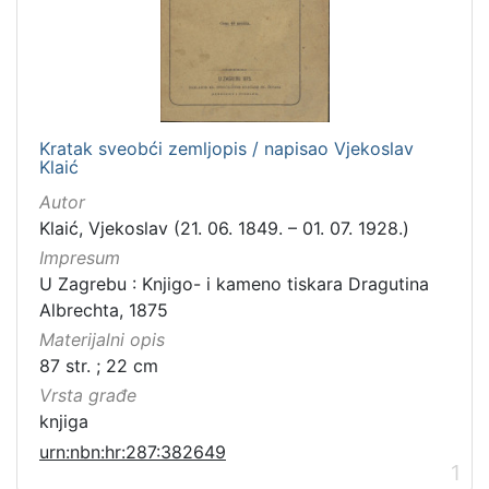
Kratak sveobći zemljopis / napisao Vjekoslav
Klaić
Autor
Klaić, Vjekoslav (21. 06. 1849. – 01. 07. 1928.)
Impresum
U Zagrebu : Knjigo- i kameno tiskara Dragutina
Albrechta, 1875
Materijalni opis
87 str. ; 22 cm
Vrsta građe
knjiga
urn:nbn:hr:287:382649
1