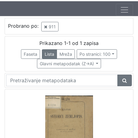
Probrano po:
911
Prikazano 1-1 od 1 zapisa
Faseta
Lista
Mreža
Po stranici: 100
Glavni metapodatak (Z->A)