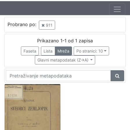
Probrano po:
911
Prikazano 1-1 od 1 zapisa
Faseta
Lista
Mreža
Po stranici: 10
Glavni metapodatak (Z->A)