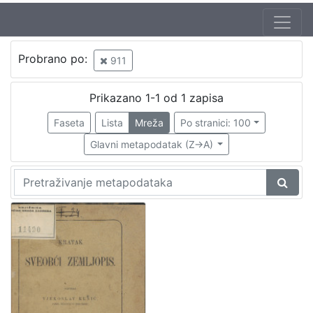
Probrano po:
911
Prikazano 1-1 od 1 zapisa
Faseta
Lista
Mreža
Po stranici: 100
Glavni metapodatak (Z->A)