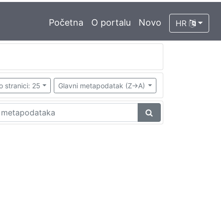
Početna
O portalu
Novo
HR
o stranici: 25
Glavni metapodatak (Z->A)