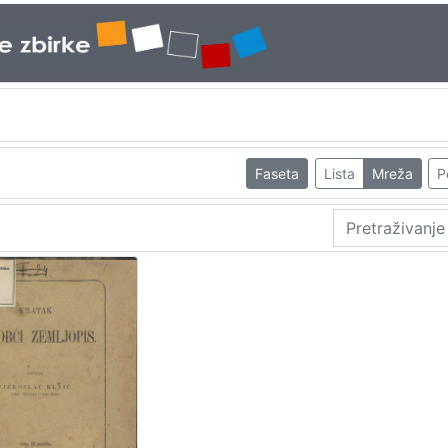
Faseta
Lista
Mreža
P